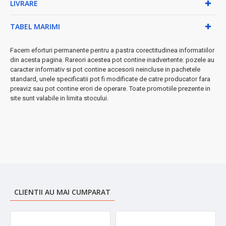
LIVRARE
✓ Control precis al temperaturii și timpului de gătire
★ Versatilitate maximă
- ideală pentru prăjire, coacere, grătare
TABEL MARIMI
și reîncălzire. De la cartofi prăjiți crocanți la piept de pui suculent,
totul se pregătește rapid și sănătos.
Facem eforturi permanente pentru a pastra corectitudinea informatiilor
din acesta pagina. Rareori acestea pot contine inadvertente: pozele au
Specificații tehnice:
caracter informativ si pot contine accesorii neincluse in pachetele
standard, unele specificatii pot fi modificate de catre producator fara
• Capacitate optimă pentru familii mici și medii
preaviz sau pot contine erori de operare. Toate promotiile prezente in
• Putere eficicentă pentru rezultate rapide
site sunt valabile in limita stocului.
• Timer programabil cu oprire automată
• Indicator luminos de funcționare
• Picioare antiderapante pentru stabilitate maximă
➤
Investiție inteligentă
în sănătatea familiei tale - economisești
timp, ulei și energie electrică, obținând preparate delicioase și
nutritive în fiecare zi.
CLIENTII AU MAI CUMPARAT