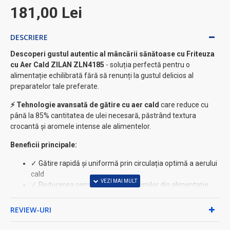
181,00 Lei
DESCRIERE
Descoperi gustul autentic al mâncării sănătoase cu Friteuza
cu Aer Cald ZILAN ZLN4185
- soluția perfectă pentru o
alimentație echilibrată fără să renunți la gustul delicios al
preparatelor tale preferate.
⚡ Tehnologie avansată de gătire cu aer cald
care reduce cu
până la 85% cantitatea de ulei necesară, păstrând textura
crocantă și aromele intense ale alimentelor.
Beneficii principale:
✓ Gătire rapidă și uniformă prin circulația optimă a aerului
cald
✓ Reducerea semnificativă a grăsimilor din alimentație
✓ Design compact și elegant, perfect pentru orice
bucătărie
REVIEW-URI
✓ Ușor de curățat - componente compatibile cu mașina de
spălat vase