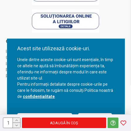
Contul Meu
Acest site utilizează cookie-uri.
Inregistrare
Contul meu
Unele dintre aceste cookie-uri sunt esențiale, în timp
Istoric comenzi
ce altele ne ajută să îmbunătățim experiența ta,
Recuperare parola
oferindu-ne informații despre modul în care este
Returnare produs
utilizat site-ul.
Pentru informații detaliate despre cookie-urile pe
care le folosim, te rugăm să consulți Politica noastră
de
confidențialitate
.
Acceptă setările curente
Configurează
ADAUGĂ ÎN COŞ
Copyright © 2023, BravoShop, toate drepturile rezervate!