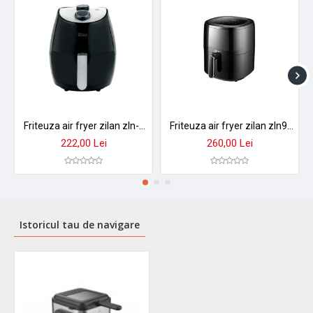
Friteuza air fryer zilan zln-3598, 1350w, 2.6l, timer 30 min, gatire sanatoasa fara ulei
Friteuza air fryer zilan zln9983, 1500w, 5l, display led tactil, 12 programe, fereastra vizualizare
222,00 Lei
260,00 Lei
Istoricul tau de navigare