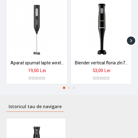
Aparat spumat lapte wireless floria zln2526 - baterie 400mah, incarcare usb-c, design premium
Blender vertical floria zln7982 - putere 200w, lame otel inoxidabil, design compact
19,00 Lei
53,00 Lei
Istoricul tau de navigare