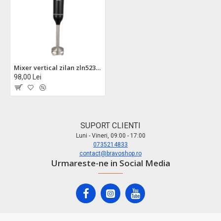
Mixer vertical zilan zln5237 250w - negru cu pahar gradabil 700ml, cutite inoxidabile, viteze variabile
98,00 Lei
SUPORT CLIENTI
Luni - Vineri, 09:00 - 17:00
0735214833
contact@bravoshop.ro
Urmareste-ne in Social Media