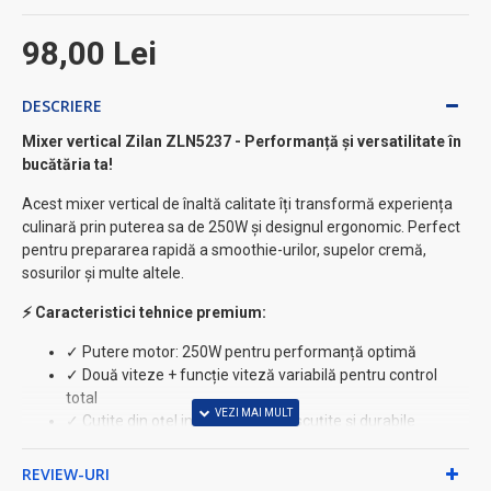
98,00 Lei
DESCRIERE
Mixer vertical Zilan ZLN5237 - Performanță și versatilitate în
bucătăria ta!
Acest mixer vertical de înaltă calitate îți transformă experiența
culinară prin puterea sa de 250W și designul ergonomic. Perfect
pentru prepararea rapidă a smoothie-urilor, supelor cremă,
sosurilor și multe altele.
⚡ Caracteristici tehnice premium:
✓ Putere motor: 250W pentru performanță optimă
✓ Două viteze + funcție viteză variabilă pentru control
total
✓ Cutite din oțel inoxidabil ultra-ascuțite și durabile
✓ Pahar gradabil inclus: 700ml capacitate
✓ Dimensiuni compacte: 20cm înălțime (fără accesorii)
REVIEW-URI
✓ Design elegant negru - se potrivește în orice bucătărie