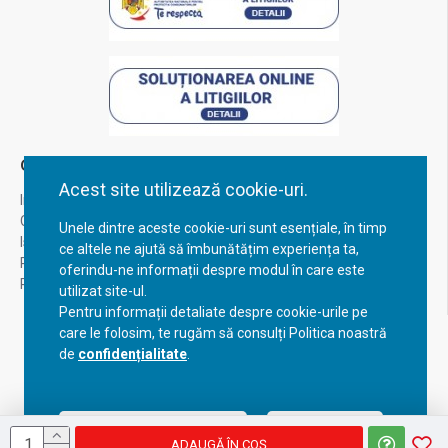
Contul Meu
Acest site utilizează cookie-uri.
Inregistrare
Contul meu
Unele dintre aceste cookie-uri sunt esențiale, în timp
Istoric comenzi
ce altele ne ajută să îmbunătățim experiența ta,
Recuperare parola
oferindu-ne informații despre modul în care este
Returnare produs
utilizat site-ul.
Pentru informații detaliate despre cookie-urile pe
care le folosim, te rugăm să consulți Politica noastră
de
confidențialitate
.
Acceptă setările curente
Configurează
ADAUGĂ ÎN COŞ