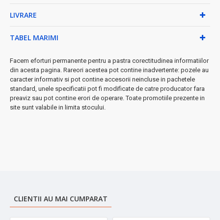
LIVRARE
● De ce să alegi Zilan ZLN5237?
• Mixare uniformă și rapidă a ingredientelor
TABEL MARIMI
• Ușor de curățat și întreținut
• Mâner ergonomic pentru confort maxim
Facem eforturi permanente pentru a pastra corectitudinea informatiilor
• Raport calitate-preț excepțional
din acesta pagina. Rareori acestea pot contine inadvertente: pozele au
• Perfect pentru preparate sănătoase și delicioase
caracter informativ si pot contine accesorii neincluse in pachetele
★ Ideal pentru:
standard, unele specificatii pot fi modificate de catre producator fara
smoothie-uri, supe cremă, sosuri, maioneză
preaviz sau pot contine erori de operare. Toate promotiile prezente in
casă, piureuri pentru copii și multe alte preparate culinare.
site sunt valabile in limita stocului.
➤
Comandă acum
și bucură-te de preparate perfecte în fiecare
zi!
CLIENTII AU MAI CUMPARAT