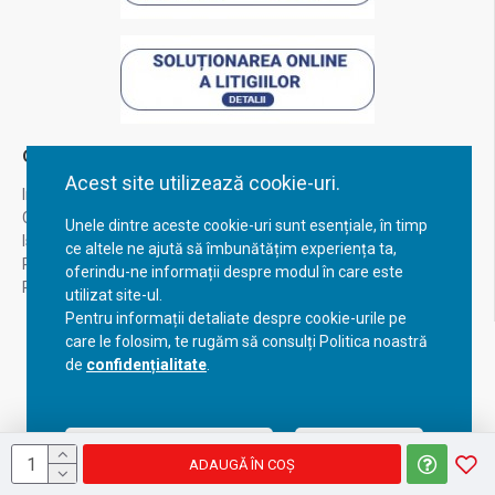
Contul Meu
Acest site utilizează cookie-uri.
Inregistrare
Contul meu
Unele dintre aceste cookie-uri sunt esențiale, în timp
Istoric comenzi
ce altele ne ajută să îmbunătățim experiența ta,
Recuperare parola
oferindu-ne informații despre modul în care este
Returnare produs
utilizat site-ul.
Pentru informații detaliate despre cookie-urile pe
care le folosim, te rugăm să consulți Politica noastră
de
confidențialitate
.
Acceptă setările curente
Configurează
ADAUGĂ ÎN COŞ
Copyright © 2023, BravoShop, toate drepturile rezervate!