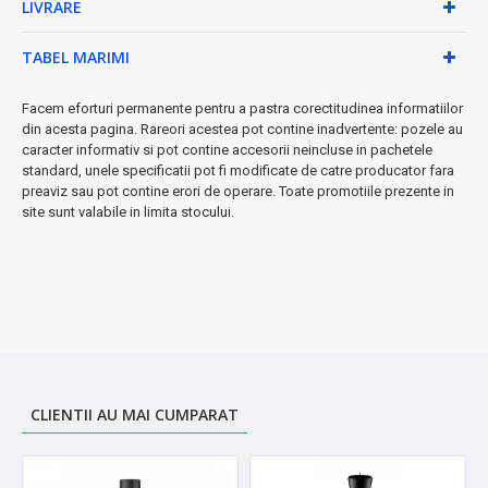
LIVRARE
folosirii
● Beneficiile tale concrete:
TABEL MARIMI
•
Mixează eficient
orice tip de aliment datorită puterii mari
Facem eforturi permanente pentru a pastra corectitudinea informatiilor
•
Design compact
- se depozitează ușor în orice bucătărie
din acesta pagina. Rareori acestea pot contine inadvertente: pozele au
•
Curățare rapidă
- materialele premium nu rețin mirosuri
caracter informativ si pot contine accesorii neincluse in pachetele
sau pete
standard, unele specificatii pot fi modificate de catre producator fara
•
Siguranță maximă
- funcționează la 220-240V / 50-60Hz
preaviz sau pot contine erori de operare. Toate promotiile prezente in
site sunt valabile in limita stocului.
★ Investiția perfectă
pentru pasionații de gătit care apreciază
calitatea și performanța. Ideal pentru smoothie-uri, supe, sosuri
și multe altele!
➤
Comandă acum și bucură-te de livrare rapidă!
CLIENTII AU MAI CUMPARAT