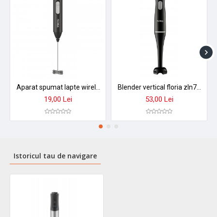
Aparat spumat lapte wireless floria zln2526 - baterie 400mah, incarcare usb-c, design premium
Blender vertical floria zln7982 - putere 200w, lame otel inoxidabil, design compact
19,00 Lei
53,00 Lei
Istoricul tau de navigare