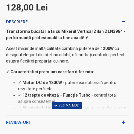
128,00 Lei
DESCRIERE
Transformă bucătăria ta cu Mixerul Vertical Zilan ZLN3984 -
performanță profesională la tine acasă! ⚡
Acest mixer de înaltă calitate combină puterea de
1200W
cu
designul elegant din oțel inoxidabil, oferindu-ți controlul perfect
asupra fiecărei preparări culinare.
✓ Caracteristici premium care fac diferența:
✓
Motor DC de 1200W
- putere excepțională pentru
rezultate perfecte
✓
12 trepte de viteză + Funcție Turbo
- control total
asupra consistenței
✓
Afișaj digital inteligent
- monitorizare precisă a vitezei
✓
Oțel inoxidabil 304 SS
- calitate superioară și
durabilitate
REVIEW-URI
✓
Tijă detașabilă
- curățare și depozitare ultra-ușoară
✓
Lumină LED integrată
- vizibilitate optimă în timpul