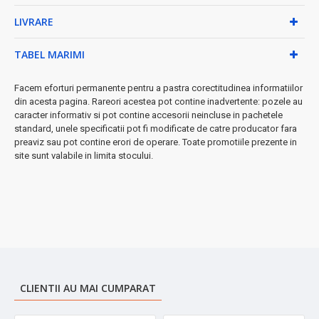
LIVRARE
• Putere: 200W
• Tensiune: 230-240V, 50/60Hz
• Lungime cablu: 1m
TABEL MARIMI
• Trepte de viteză: 1
• Material lame: Oțel inoxidabil
Facem eforturi permanente pentru a pastra corectitudinea informatiilor
din acesta pagina. Rareori acestea pot contine inadvertente: pozele au
★ De ce să alegi Floria ZLN7982?
caracter informativ si pot contine accesorii neincluse in pachetele
Design compact și eficient, perfect pentru bucătării moderne.
standard, unele specificatii pot fi modificate de catre producator fara
Lamele din oțel inoxidabil garantează durabilitatea și
preaviz sau pot contine erori de operare. Toate promotiile prezente in
performanța îndelungată.
site sunt valabile in limita stocului.
➤ Ideal pentru prepararea rapidă a băuturilor sănătoase și a
preparatelor culinare preferate!
CLIENTII AU MAI CUMPARAT