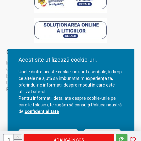
Contul Meu
Acest site utilizează cookie-uri.
Inregistrare
Contul meu
Unele dintre aceste cookie-uri sunt esențiale, în timp
Istoric comenzi
ce altele ne ajută să îmbunătățim experiența ta,
Recuperare parola
oferindu-ne informații despre modul în care este
Returnare produs
utilizat site-ul.
Pentru informații detaliate despre cookie-urile pe
care le folosim, te rugăm să consulți Politica noastră
de
confidențialitate
.
Acceptă setările curente
Configurează
ADAUGĂ ÎN COŞ