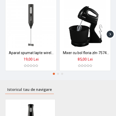
Aparat spumat lapte wireless floria zln2526 - baterie 400mah, incarcare usb-c, design premium
Mixer cu bol floria zln-7574 - 7 viteze, 2l, 150w, include 4 accesorii
19,00 Lei
85,00 Lei
Istoricul tau de navigare