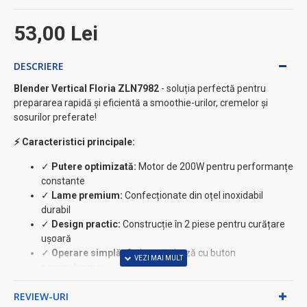
53,00 Lei
DESCRIERE
Blender Vertical Floria ZLN7982
- soluția perfectă pentru
prepararea rapidă și eficientă a smoothie-urilor, cremelor și
sosurilor preferate!
⚡ Caracteristici principale:
✓
Putere optimizată:
Motor de 200W pentru performanțe
constante
✓
Lame premium:
Confecționate din oțel inoxidabil
durabil
✓
Design practic:
Construcție în 2 piese pentru curățare
ușoară
✓
Operare simplă:
O singură viteză cu buton
pornire/oprire
✓
Cablu generos:
1 metru pentru flexibilitate maximă
REVIEW-URI
Specificații tehnice: