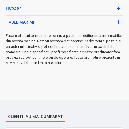
LIVRARE
• Trimmer pentru barbă de precizie
• Cap pentru părul de pe cap
• Cap pentru ras fin
TABEL MARIMI
• Cap de precizie pentru contururi
• Cap specializat nas/urechi
Facem eforturi permanente pentru a pastra corectitudinea informatiilor
• 4 accesorii de tăiere: 3mm, 6mm, 9mm, 12mm
din acesta pagina. Rareori acestea pot contine inadvertente: pozele au
• Cablu USB pentru încărcare
caracter informativ si pot contine accesorii neincluse in pachetele
standard, unele specificatii pot fi modificate de catre producator fara
Beneficii garantate:
preaviz sau pot contine erori de operare. Toate promotiile prezente in
site sunt valabile in limita stocului.
✓ Economii la barber - îngrijire profesională acasă
✓ Tehnologie avansată pentru rezultate impecabile
✓ Curățare și întreținere simplă
✓ Design modern și rezistent
➤ Perfect pentru bărbatul modern
care apreciază confortul și
calitatea!
Investește în îngrijirea ta personală cu acest aparat
premium.
CLIENTII AU MAI CUMPARAT