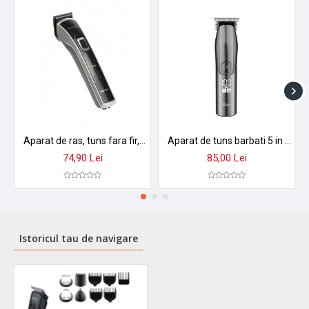
Aparat de ras, tuns fara fir, rezistent la apa, Pritech - PR1723
Aparat de tuns barbati 5 in 1 zilan zln8641, reincarcabil usb, trimmer electric rezistent la apa ipx7, 4 dimensiuni de taiere
74,90 Lei
85,00 Lei
Istoricul tau de navigare