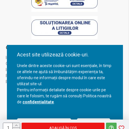
Contul Meu
Acest site utilizează cookie-uri.
Inregistrare
Contul meu
Unele dintre aceste cookie-uri sunt esențiale, în timp
Istoric comenzi
ce altele ne ajută să îmbunătățim experiența ta,
Recuperare parola
oferindu-ne informații despre modul în care este
Returnare produs
utilizat site-ul.
Pentru informații detaliate despre cookie-urile pe
care le folosim, te rugăm să consulți Politica noastră
de
confidențialitate
.
Acceptă setările curente
Configurează
ADAUGĂ ÎN COŞ