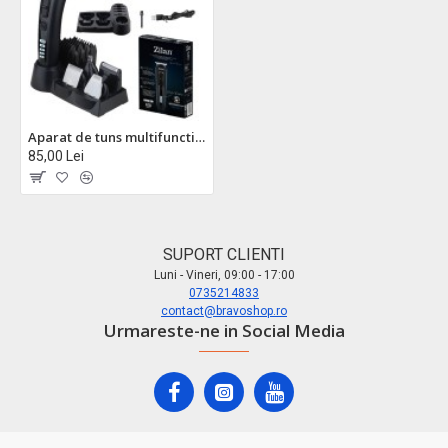
Aparat de tuns multifunctional 10 in 1 zilan zln5919, uranus - cordless, led display, pentru tot corpul
85,00 Lei
SUPORT CLIENTI
Luni - Vineri, 09:00 - 17:00
0735214833
contact@bravoshop.ro
Urmareste-ne in Social Media