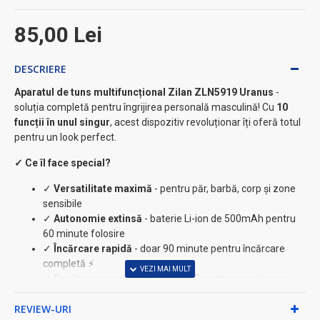
85,00 Lei
DESCRIERE
Aparatul de tuns multifuncțional Zilan ZLN5919 Uranus
-
soluția completă pentru îngrijirea personală masculină! Cu
10
funcții în unul singur
, acest dispozitiv revoluționar îți oferă totul
pentru un look perfect.
✓ Ce îl face special?
✓
Versatilitate maximă
- pentru păr, barbă, corp și zone
sensibile
✓
Autonomie extinsă
- baterie Li-ion de 500mAh pentru
60 minute folosire
✓
Încărcare rapidă
- doar 90 minute pentru încărcare
completă ⚡
✓
Design ergonomic
cu afișaj LED pentru monitorizare
✓
Utilizare flexibilă
- cu sau fără cablu
REVIEW-URI
★ Kit complet inclus: