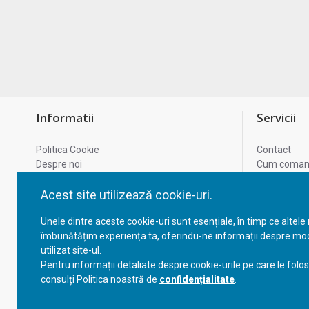
Informatii
Servicii
Politica Cookie
Contact
Despre noi
Cum comand
Termeni si conditii
Metode de p
Confidentialitate
Harta site-u
Acest site utilizează cookie-uri.
Prelucrarea datelor cu caracter personal
ODR
Unele dintre aceste cookie-uri sunt esențiale, în timp ce altele
GDPR - Datele tale
ANPC
îmbunătățim experiența ta, oferindu-ne informații despre mod
ANPC - SAL
utilizat site-ul.
Cum comand
Pentru informații detaliate despre cookie-urile pe care le folo
Cum comand
consulți Politica noastră de
confidențialitate
.