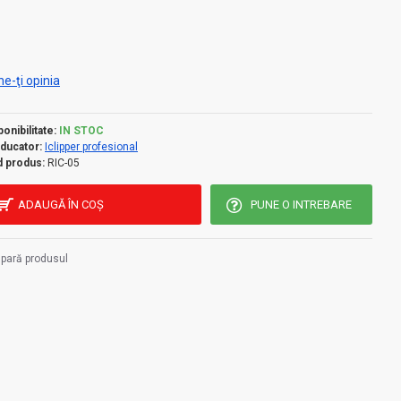
e-ţi opinia
onibilitate:
IN STOC
ducator:
Iclipper profesional
 produs:
RIC-05
ADAUGĂ ÎN COŞ
PUNE O INTREBARE
pară produsul