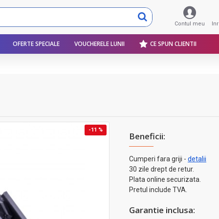
Contul meu
In
OFERTE SPECIALE
VOUCHERELE LUNII
CE SPUN CLIENTII
-11 %
Beneficii:
Cumperi fara griji -
detalii
30 zile drept de retur.
Plata online securizata.
Pretul include TVA.
Garantie inclusa: