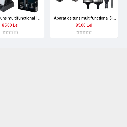
Aparat de tuns multifunctional 10 in 1 zilan zln5919, uranus - cordless, led display, pentru tot corpul
Aparat de tuns multifunctional 5 in 1 zilan zln8634 - impermeabil ipx7, acumulator li-ion, 4 piepteni
85,00 Lei
85,00 Lei