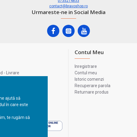
0735214833
contact@bravoshop.ro
Urmareste-ne in Social Media
Contul Meu
Inregistrare
 - Livrare
Contul meu
lata
Istoric comenzi
lui
Recuperare parola
Returnare produs
 ne ajută să
ul în care este
 - Livrare
sim, te rugăm să
 - Livrare