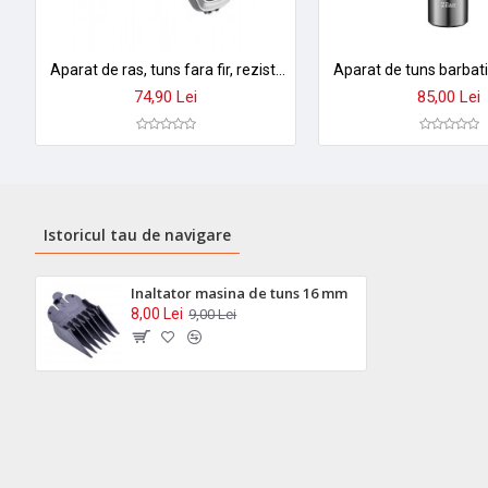
Aparat de ras, tuns fara fir, rezistent la apa, Pritech - PR1723
74,90 Lei
85,00 Lei
Istoricul tau de navigare
Inaltator masina de tuns 16 mm
8,00 Lei
9,00 Lei