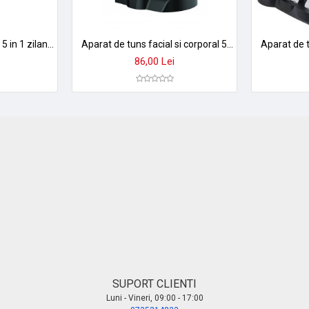
Aparat de tuns barbati 5 in 1 zilan zln8641, reincarcabil usb, trimmer electric rezistent la apa ipx7, 4 dimensiuni de taiere
Aparat de tuns facial si corporal 5 in 1 zilan zln-3857 cu acumulator reincarcabil si statie de incarcare
86,00 Lei
SUPORT CLIENTI
Luni - Vineri, 09:00 - 17:00