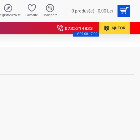
0 produs(e) - 0,00 Lei
registreaza-te
Favorite
Compara
0735214833
AJUTOR
L-V:09:00-17:00