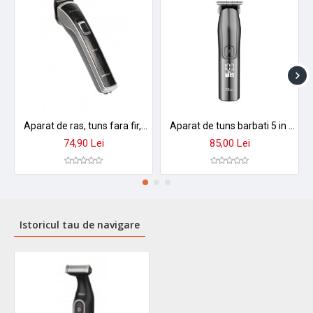
Aparat de ras, tuns fara fir, rezistent la apa, Pritech - PR1723
Aparat de tuns barbati 5 in 1 zilan zln8641, reincarcabil usb, trimmer electric rezistent la apa ipx7, 4 dimensiuni de taiere
74,90 Lei
85,00 Lei
Istoricul tau de navigare