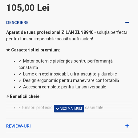
105,00 Lei
DESCRIERE
Aparat de tuns profesional ZILAN ZLN8940
- soluția perfectă
pentru tunsori impecabile acasă sau în salon!
★ Caracteristici premium:
✓ Motor puternic și silențios pentru performanță
constantă
✓ Lame din oțel inoxidabil, ultra-ascuțite și durabile
✓ Design ergonomic pentru manevrare confortabilă
✓ Accesorii complete pentru tunsori versatile
⚡ Beneficii cheie:
• Tunsori profesionale în confortul casei tale
• Economisești timp și bani la frizerie
• Controlul complet asupra stilului tău
REVIEW-URI
• Calitate profesională la preț accesibil
◆ Perfect pentru:
bărbați, femei, copii - întreaga familie poate