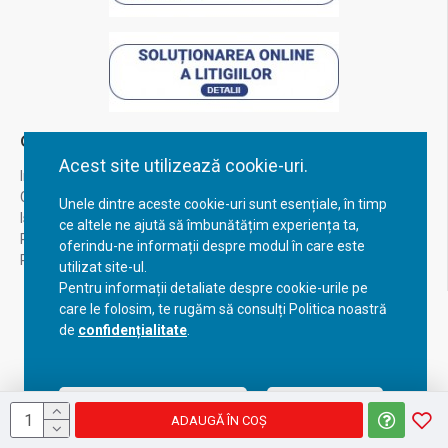
Contul Meu
Acest site utilizează cookie-uri.
Inregistrare
Contul meu
Unele dintre aceste cookie-uri sunt esențiale, în timp
Istoric comenzi
ce altele ne ajută să îmbunătățim experiența ta,
Recuperare parola
oferindu-ne informații despre modul în care este
Returnare produs
utilizat site-ul.
Pentru informații detaliate despre cookie-urile pe
care le folosim, te rugăm să consulți Politica noastră
de
confidențialitate
.
Acceptă setările curente
Configurează
ADAUGĂ ÎN COŞ
Copyright © 2023, BravoShop, toate drepturile rezervate!