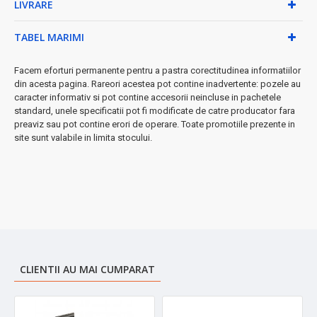
LIVRARE
beneficia de tunsori precise și stilate.
TABEL MARIMI
➤
Investiție inteligentă
care se amortizează rapid prin
economiile la frizerie!
Facem eforturi permanente pentru a pastra corectitudinea informatiilor
din acesta pagina. Rareori acestea pot contine inadvertente: pozele au
caracter informativ si pot contine accesorii neincluse in pachetele
standard, unele specificatii pot fi modificate de catre producator fara
preaviz sau pot contine erori de operare. Toate promotiile prezente in
site sunt valabile in limita stocului.
CLIENTII AU MAI CUMPARAT