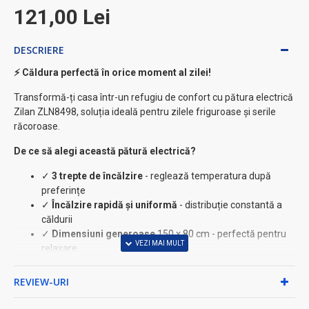
121,00 Lei
DESCRIERE
⚡ Căldura perfectă în orice moment al zilei!
Transformă-ți casa într-un refugiu de confort cu pătura electrică
Zilan ZLN8498, soluția ideală pentru zilele friguroase și serile
răcoroase.
De ce să alegi această pătură electrică?
✓
3 trepte de încălzire
- reglează temperatura după
preferințe
✓
Încălzire rapidă și uniformă
- distribuție constantă a
căldurii
✓
Dimensiuni generoase
150 x 80 cm - perfectă pentru
relaxare
✓
Sistem de protecție
la supraîncălzire pentru siguranța
ta
REVIEW-URI
✓
Telecomandă detașabilă
pentru spălare ușoară
✓
Material 100% poliester
- moale și durabil