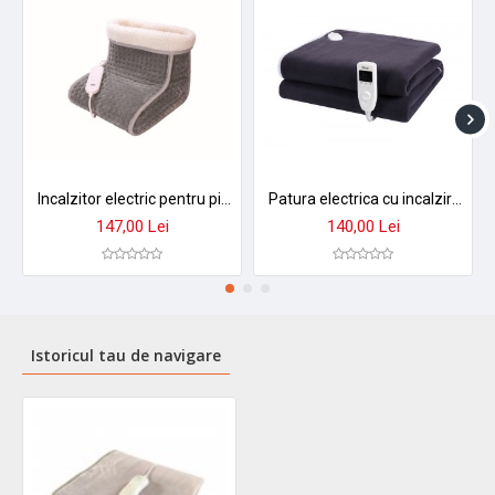
Incalzitor electric pentru picioare zilan zln6463 - 100w, 4 trepte de temperatura, captuseala din blana
Patura electrica cu incalzire zilan zln-4113 - 150x80cm, 60w, temporizator 10h, polar fleece bleumarin
147,00 Lei
140,00 Lei
Istoricul tau de navigare