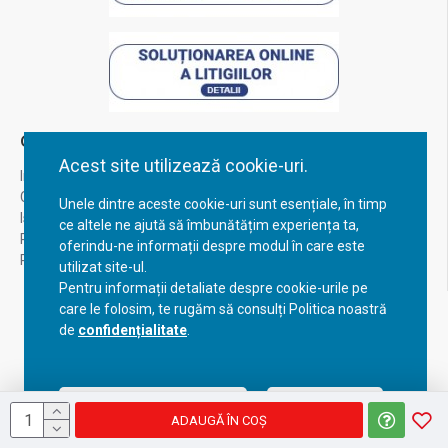
Contul Meu
Acest site utilizează cookie-uri.
Inregistrare
Contul meu
Unele dintre aceste cookie-uri sunt esențiale, în timp
Istoric comenzi
ce altele ne ajută să îmbunătățim experiența ta,
Recuperare parola
oferindu-ne informații despre modul în care este
Returnare produs
utilizat site-ul.
Pentru informații detaliate despre cookie-urile pe
care le folosim, te rugăm să consulți Politica noastră
de
confidențialitate
.
Acceptă setările curente
Configurează
ADAUGĂ ÎN COŞ
Copyright © 2023, BravoShop, toate drepturile rezervate!