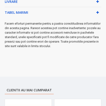
LIVRARE
★ Caracteristici tehnice:
TABEL MARIMI
• Putere: 60W - consum redus de energie
• Indicator luminos pentru control vizual
Facem eforturi permanente pentru a pastra corectitudinea informatiilor
• Garanție 2 ani cu posibilitate de service
din acesta pagina. Rareori acestea pot contine inadvertente: pozele au
Perfectă pentru:
relaxarea de seară, cititul în pat, urmărirea
caracter informativ si pot contine accesorii neincluse in pachetele
filmelor sau ca ajutor suplimentar la încălzirea locuinței.
standard, unele specificatii pot fi modificate de catre producator fara
preaviz sau pot contine erori de operare. Toate promotiile prezente in
➤ Notă importantă: Din motive de igienă, acest produs nu poate fi
site sunt valabile in limita stocului.
returnat, beneficiind de garanție cu posibilitate doar de service.
CLIENTII AU MAI CUMPARAT