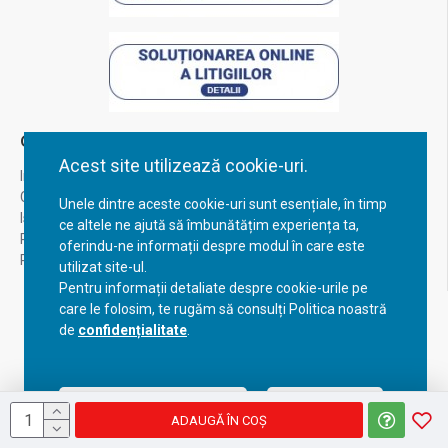
Contul Meu
Acest site utilizează cookie-uri.
Inregistrare
Contul meu
Unele dintre aceste cookie-uri sunt esențiale, în timp
Istoric comenzi
ce altele ne ajută să îmbunătățim experiența ta,
Recuperare parola
oferindu-ne informații despre modul în care este
Returnare produs
utilizat site-ul.
Pentru informații detaliate despre cookie-urile pe
care le folosim, te rugăm să consulți Politica noastră
de
confidențialitate
.
Acceptă setările curente
Configurează
ADAUGĂ ÎN COŞ
Copyright © 2023, BravoShop, toate drepturile rezervate!