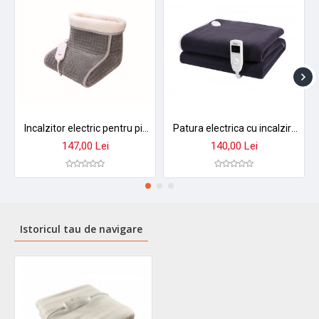
Incalzitor electric pentru picioare zilan zln6463 - 100w, 4 trepte de temperatura, captuseala din blana
Patura electrica cu incalzire zilan zln-4113 - 150x80cm, 60w, temporizator 10h, polar fleece bleumarin
147,00 Lei
140,00 Lei
Istoricul tau de navigare