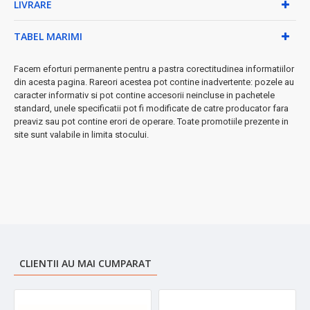
LIVRARE
• Indicator luminos pentru control vizual
• Încălzire distribuită uniform
• Design elegant și practic
TABEL MARIMI
◆ Garanție 2 ani
cu posibilitate de service specializat.
Facem eforturi permanente pentru a pastra corectitudinea informatiilor
➤ IMPORTANT:
Din motive de igienă, produsul nu poate fi
din acesta pagina. Rareori acestea pot contine inadvertente: pozele au
returnat.
caracter informativ si pot contine accesorii neincluse in pachetele
standard, unele specificatii pot fi modificate de catre producator fara
★ Perfect pentru:
relaxare, recuperare după activități fizice,
preaviz sau pot contine erori de operare. Toate promotiile prezente in
nopți reci sau ca și cadou special!
site sunt valabile in limita stocului.
CLIENTII AU MAI CUMPARAT