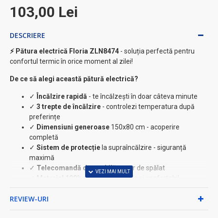
103,00 Lei
DESCRIERE
⚡ Pătura electrică Floria ZLN8474
- soluția perfectă pentru
confortul termic în orice moment al zilei!
De ce să alegi această pătură electrică?
✓
Încălzire rapidă
- te încălzești în doar câteva minute
✓
3 trepte de încălzire
- controlezi temperatura după
preferințe
✓
Dimensiuni generoase
150x80 cm - acoperire
completă
✓
Sistem de protecție
la supraîncălzire - siguranță
maximă
✓
Telecomandă detașabilă
- ușor de spălat
✓
Material 100% poliester
- moale și confortabil
★ Caracteristici tehnice:
REVIEW-URI
• Putere: 60W - consum energetic redus