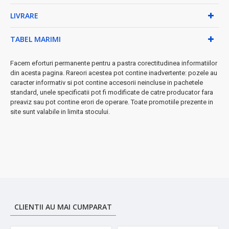
mai mult timp
LIVRARE
★ Specificații tehnice premium:
• Capacitate fierbător: 1.8L
TABEL MARIMI
• Capacitate ceainic: 0.8L
• Conector rotativ 360°
Facem eforturi permanente pentru a pastra corectitudinea informatiilor
• Nivel sonor redus: doar 65dB
din acesta pagina. Rareori acestea pot contine inadvertente: pozele au
• Finish elegant argintiu
caracter informativ si pot contine accesorii neincluse in pachetele
standard, unele specificatii pot fi modificate de catre producator fara
● Perfect pentru:
familii moderne, iubitorii de ceai, cadouri
preaviz sau pot contine erori de operare. Toate promotiile prezente in
speciale
site sunt valabile in limita stocului.
➤
Investește în calitate și confort zilnic
- Un set care
transformă rutina ceaiului într-o experiență plăcută!
CLIENTII AU MAI CUMPARAT