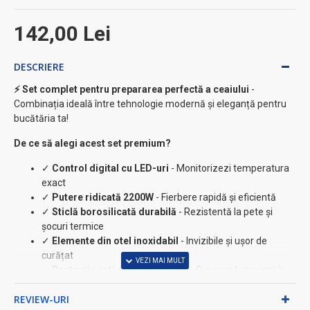
142,00 Lei
DESCRIERE
⚡ Set complet pentru prepararea perfectă a ceaiului
-
Combinația ideală între tehnologie modernă și eleganță pentru
bucătăria ta!
De ce să alegi acest set premium?
✓
Control digital cu LED-uri
- Monitorizezi temperatura
exact
✓
Putere ridicată 2200W
- Fierbere rapidă și eficientă
✓
Sticlă borosilicată durabilă
- Rezistentă la pete și
șocuri termice
✓
Elemente din otel inoxidabil
- Invizibile și ușor de
curățat
✓
Protecție anti-fierbere uscată
- Siguranță maximă în
utilizare
REVIEW-URI
✓
Funcție menținere căldură
- Ceaiul tău rămâne cald