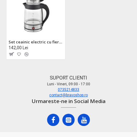
Set ceainic electric cu fierbator zilan zln4858 - 2200w, control digital, sticla borosilicata, 1.8l + 0.8l
142,00 Lei
SUPORT CLIENTI
Luni - Vineri, 09:00 - 17:00
0735214833
contact@bravoshop.ro
Urmareste-ne in Social Media