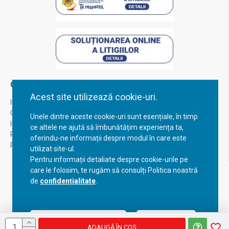
Contul Meu
Acest site utilizează cookie-uri.
Inregistrare
Contul meu
Unele dintre aceste cookie-uri sunt esențiale, în timp
Istoric comenzi
ce altele ne ajută să îmbunătățim experiența ta,
Recuperare parola
oferindu-ne informații despre modul în care este
Returnare produs
utilizat site-ul.
Pentru informații detaliate despre cookie-urile pe
care le folosim, te rugăm să consulți Politica noastră
de
confidențialitate
.
Acceptă setările curente
Configurează
ADAUGĂ ÎN COŞ