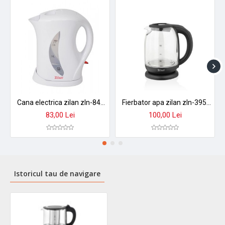
Cana electrica zilan zln-8496 - 1.7l, 2200w, design alb modern cu indicator luminos
Fierbator apa zilan zln-3956 cu control temperatura 60-100°c, iluminare led, sticla 1.7l, 2200w
83,00 Lei
100,00 Lei
Istoricul tau de navigare