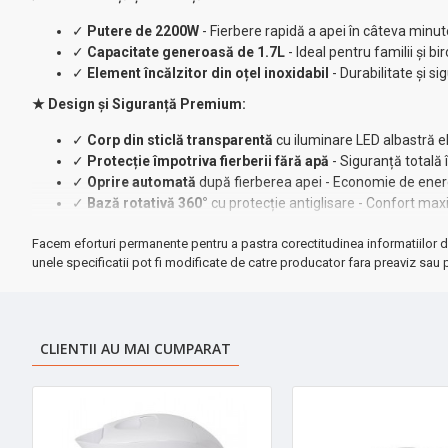
✓
Putere de 2200W
- Fierbere rapidă a apei în câteva minut
✓
Capacitate generoasă de 1.7L
- Ideal pentru familii și bir
✓
Element încălzitor din oțel inoxidabil
- Durabilitate și 
★ Design și Siguranță Premium:
✓
Corp din sticlă transparentă
cu iluminare LED albastră 
✓
Protecție împotriva fierberii fără apă
- Siguranță totală î
✓
Oprire automată
după fierberea apei - Economie de ener
✓
Bază rotativă 360°
cu protecție antiglisare - Confort ma
Specificații Tehnice:
Facem eforturi permanente pentru a pastra corectitudinea informatiilor d
unele specificatii pot fi modificate de catre producator fara preaviz sau p
• Putere: AC 220-240V, 50Hz/60Hz, 1850-2200W
• Dimensiuni: Diametru 14 cm, Greutate 0.885 kg
• Material: Sticlă transparentă cu accente argintii
• Funcții: Buton pornit/oprit, bază antialunecare
CLIENTII AU MAI CUMPARAT
➤
Perfect pentru:
Ceai, cafea, supe instant și alte băuturi calde
Transformă-ți rutina zilnică cu acest fierbător elegant și eficient!