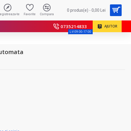
0 produs(e) - 0,00 Lei
registreaza-te
Favorite
Compara
0735214833
AJUTOR
L-V:09:00-17:00
 automata