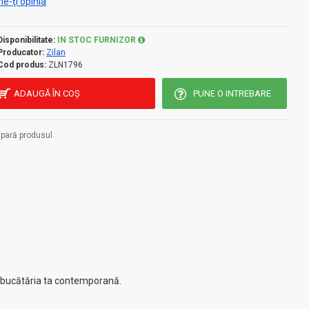
e-ţi opinia
Disponibilitate:
IN STOC FURNIZOR
Producator:
Zilan
Cod produs:
ZLN1796
ADAUGĂ ÎN COŞ
PUNE O INTREBARE
pară produsul
u bucătăria ta contemporană.