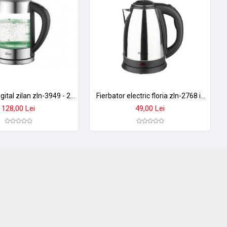
Fierbator digital zilan zln-3949 - 2200w, 1.7l, control temperatura 5 trepte, iluminare led, sticla-inox
Fierbator electric floria zln-2768 inox - 1.8l, 1500w, baza rotativa 360°, auto-oprire
128,00 Lei
49,00 Lei