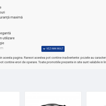
e
ouri
siguranță maximă
elegantă
n utilizare
gie
xim
in acesta pagina. Rareori acestea pot contine inadvertente: pozele au caracter 
ot contine erori de operare. Toate promotiile prezente in site sunt valabile in li