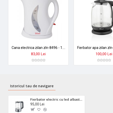
Cana electrica zilan zln-8496 - 1.7l, 2200w, design alb modern cu indicator luminos
83,00 Lei
100,00 Lei
Istoricul tau de navigare
Fierbator electric cu led albastru zilan zln1796 - 1.7l, 2200w, sticla transparenta, oprire automata
95,00 Lei