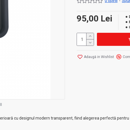
0 opinii
-
Spun
95,00 Lei
Adaugă in Wishlist
Com
I
erioară cu designul modern transparent, fiind alegerea perfectă pentr