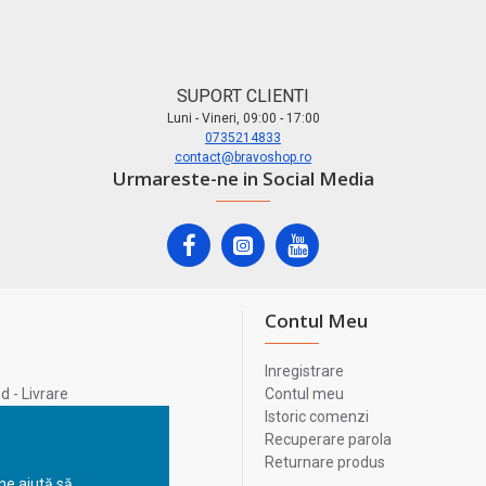
SUPORT CLIENTI
Luni - Vineri, 09:00 - 17:00
0735214833
contact@bravoshop.ro
Urmareste-ne in Social Media
Contul Meu
Inregistrare
 - Livrare
Contul meu
lata
Istoric comenzi
lui
Recuperare parola
Returnare produs
 ne ajută să