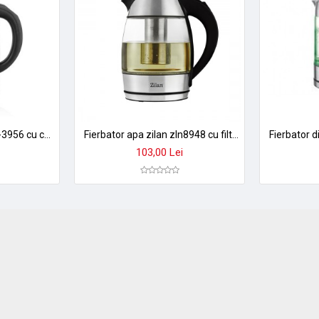
Fierbator apa zilan zln-3956 cu control temperatura 60-100°c, iluminare led, sticla 1.7l, 2200w
Fierbator apa zilan zln8948 cu filtru de ceai, 1,8l, 2200w - oprire automata
103,00 Lei