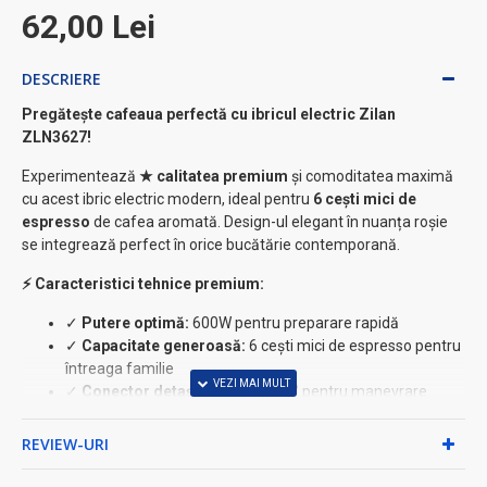
62,00 Lei
DESCRIERE
Pregătește cafeaua perfectă cu ibricul electric Zilan
ZLN3627!
Experimentează
★ calitatea premium
și comoditatea maximă
cu acest ibric electric modern, ideal pentru
6 cești mici de
espresso
de cafea aromată. Design-ul elegant în nuanța roșie
se integrează perfect în orice bucătărie contemporană.
⚡ Caracteristici tehnice premium:
✓
Putere optimă:
600W pentru preparare rapidă
✓
Capacitate generoasă:
6 cești mici de espresso pentru
întreaga familie
✓
Conector detașabil:
rotire 360° pentru manevrare
ușoară
✓
Element încălzire ascuns:
siguranță și curățare
REVIEW-URI
simplificată
✓
Indicator luminos:
monitorizare vizuală a procesului