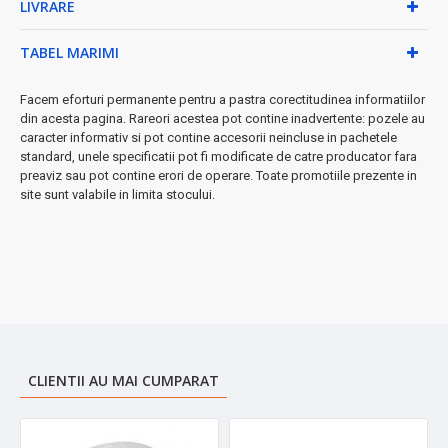
LIVRARE
De ce să alegi Zilan ZLN3627?
TABEL MARIMI
• Design ergonomic și funcțional
• Materiale de înaltă calitate pentru durabilitate
Facem eforturi permanente pentru a pastra corectitudinea informatiilor
• Preparare uniformă și eficientă
din acesta pagina. Rareori acestea pot contine inadvertente: pozele au
• Perfect pentru uz zilnic sau ocazii speciale
caracter informativ si pot contine accesorii neincluse in pachetele
➤
standard, unele specificatii pot fi modificate de catre producator fara
Raport calitate-preț excepțional
pentru o experiență
preaviz sau pot contine erori de operare. Toate promotiile prezente in
autentică de cafea turcească acasă!
site sunt valabile in limita stocului.
CLIENTII AU MAI CUMPARAT