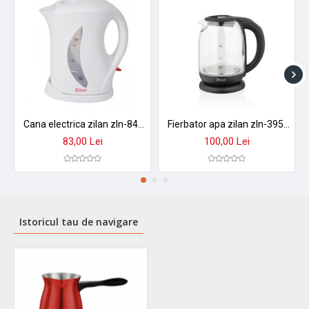
Cana electrica zilan zln-8496 - 1.7l, 2200w, design alb modern cu indicator luminos
Fierbator apa zilan zln-3956 cu control temperatura 60-100°c, iluminare led, sticla 1.7l, 2200w
83,00 Lei
100,00 Lei
Istoricul tau de navigare