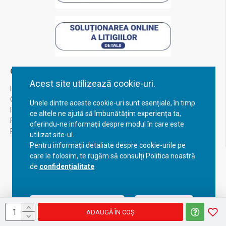
Contul Meu
Acest site utilizează cookie-uri.
Inregistrare
Contul meu
Unele dintre aceste cookie-uri sunt esențiale, în timp
Istoric comenzi
ce altele ne ajută să îmbunătățim experiența ta,
Recuperare parola
oferindu-ne informații despre modul în care este
Returnare produs
utilizat site-ul.
Pentru informații detaliate despre cookie-urile pe
care le folosim, te rugăm să consulți Politica noastră
de
confidențialitate
.
Acceptă setările curente
Configurează
ADAUGĂ ÎN COŞ
Copyright © 2023, BravoShop, toate drepturile rezervate!