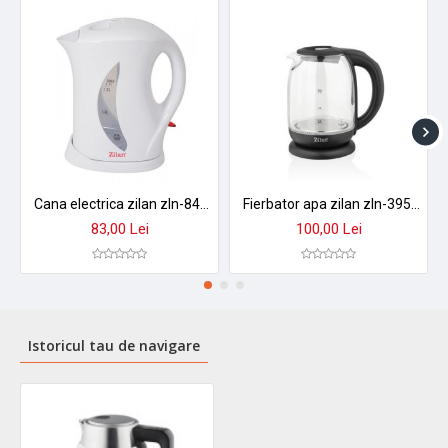
Cana electrica zilan zln-8496 - 1.7l, 2200w, design alb modern cu indicator luminos
Fierbator apa zilan zln-3956 cu control temperatura 60-100°c, iluminare led, sticla 1.7l, 2200w
83,00 Lei
100,00 Lei
Istoricul tau de navigare