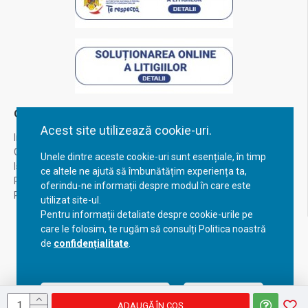
Contul Meu
Acest site utilizează cookie-uri.
Inregistrare
Contul meu
Unele dintre aceste cookie-uri sunt esențiale, în timp
Istoric comenzi
ce altele ne ajută să îmbunătățim experiența ta,
Recuperare parola
oferindu-ne informații despre modul în care este
Returnare produs
utilizat site-ul.
Pentru informații detaliate despre cookie-urile pe
care le folosim, te rugăm să consulți Politica noastră
de
confidențialitate
.
Acceptă setările curente
Configurează
ADAUGĂ ÎN COŞ