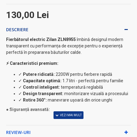
130,00 Lei
DESCRIERE
Fierbătorul electric Zilan ZLN8955
îmbină designul modern
transparent cu performanța de excepție pentru o experiență
perfectă în prepararea băuturilor calde.
⚡ Caracteristici premium:
✓
Putere ridicată:
2200W pentru fierbere rapidă
✓
Capacitate optimă:
1.7 litri - perfectă pentru familie
✓
Control inteligent:
temperatură reglabilă
✓
Design transparent:
monitorizare vizuală a procesului
✓
Rotire 360°:
manevrare ușoară din orice unghi
● Siguranță avansată:
• Protecție împotriva uscării
• Oprire automată
REVIEW-URI
• Protecție la fierberea fără apă