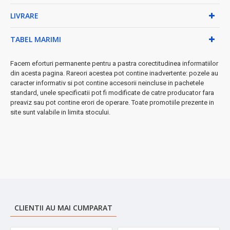
• Buton tactil modern
LIVRARE
★ Avantaje exclusive:
Economisește timp și energie cu
tehnologia de încălzire rapidă. Design elegant care se potrivește
TABEL MARIMI
perfect în orice bucătărie modernă.
➤
Investiție inteligentă
pentru confortul zilnic - calitate
Facem eforturi permanente pentru a pastra corectitudinea informatiilor
superioară la un preț accesibil!
din acesta pagina. Rareori acestea pot contine inadvertente: pozele au
caracter informativ si pot contine accesorii neincluse in pachetele
standard, unele specificatii pot fi modificate de catre producator fara
preaviz sau pot contine erori de operare. Toate promotiile prezente in
site sunt valabile in limita stocului.
CLIENTII AU MAI CUMPARAT