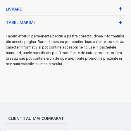
curățare ușoară
LIVRARE
• Bază rotativă 360° pentru manevrare convenabilă
• Capac cu blocare pentru siguranță sporită
• Oprire automată și manuală pentru control total
TABEL MARIMI
• Perete dublu pentru protecție termică
★ Perfect pentru:
Facem eforturi permanente pentru a pastra corectitudinea informatiilor
familii active, bucătării moderne, utilizare
din acesta pagina. Rareori acestea pot contine inadvertente: pozele au
zilnică intensă
caracter informativ si pot contine accesorii neincluse in pachetele
➤
standard, unele specificatii pot fi modificate de catre producator fara
Investește în calitate și siguranță
- alegerea ideală pentru o
preaviz sau pot contine erori de operare. Toate promotiile prezente in
bucătărie funcțională!
site sunt valabile in limita stocului.
CLIENTII AU MAI CUMPARAT