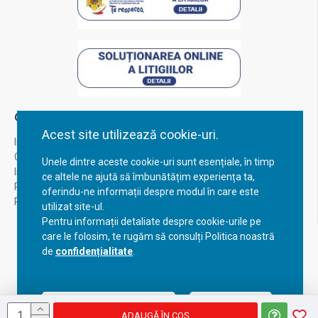
Contul Meu
Acest site utilizează cookie-uri.
Inregistrare
Contul meu
Unele dintre aceste cookie-uri sunt esențiale, în timp
Istoric comenzi
ce altele ne ajută să îmbunătățim experiența ta,
Recuperare parola
oferindu-ne informații despre modul în care este
Returnare produs
utilizat site-ul.
Pentru informații detaliate despre cookie-urile pe
care le folosim, te rugăm să consulți Politica noastră
de
confidențialitate
.
Acceptă setările curente
Configurează
ADAUGĂ ÎN COŞ