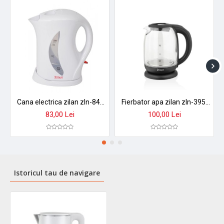
Cana electrica zilan zln-8496 - 1.7l, 2200w, design alb modern cu indicator luminos
Fierbator apa zilan zln-3956 cu control temperatura 60-100°c, iluminare led, sticla 1.7l, 2200w
83,00 Lei
100,00 Lei
Istoricul tau de navigare