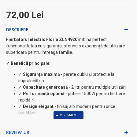
72,00 Lei
DESCRIERE
Fierbătorul electric Floria ZLN4920
îmbină perfect
funcționalitatea cu siguranța, oferind o experiență de utilizare
superioară pentru întreaga familie.
✓ Beneficii principale:
✓
Siguranță maximă
- perete dublu și protecție la
supraîncălzire
✓
Capacitate generoasă
- 2 litri pentru multiple utilizări
✓
Performanță optimă
- putere 1500W pentru fierbere
rapidă ⚡
✓
Design elegant
- finisaj alb modern pentru orice
bucătărie
Caracteristici tehnice avansate:
REVIEW-URI
• Element de încălzire ascuns pentru durabilitate și