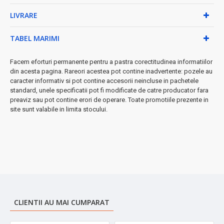
LIVRARE
•
Canea detașabilă
- manevrare comodă și sigură
•
Carcasă inox negru
- design modern și elegant
•
Alimentare 220-240V
- compatibilitate universală
TABEL MARIMI
•
Utilizare rezidențială
- perfect pentru casa ta
➤ Beneficii garantate:
Facem eforturi permanente pentru a pastra corectitudinea informatiilor
Economisești timp și energie cu
din acesta pagina. Rareori acestea pot contine inadvertente: pozele au
tehnologia avansată de încălzire. Designul compact se
caracter informativ si pot contine accesorii neincluse in pachetele
integrează perfect în orice bucătărie modernă.
standard, unele specificatii pot fi modificate de catre producator fara
preaviz sau pot contine erori de operare. Toate promotiile prezente in
★ Recomandarea experților
- Raport calitate-preț excepțional
site sunt valabile in limita stocului.
pentru un aparat de încredere!
CLIENTII AU MAI CUMPARAT