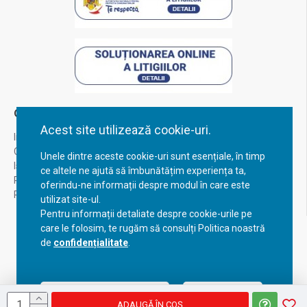
Contul Meu
Acest site utilizează cookie-uri.
Inregistrare
Contul meu
Unele dintre aceste cookie-uri sunt esențiale, în timp
Istoric comenzi
ce altele ne ajută să îmbunătățim experiența ta,
Recuperare parola
oferindu-ne informații despre modul în care este
Returnare produs
utilizat site-ul.
Pentru informații detaliate despre cookie-urile pe
care le folosim, te rugăm să consulți Politica noastră
de
confidențialitate
.
Acceptă setările curente
Configurează
ADAUGĂ ÎN COŞ