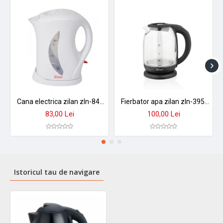
Cana electrica zilan zln-8496 - 1.7l, 2200w, design alb modern cu indicator luminos
Fierbator apa zilan zln-3956 cu control temperatura 60-100°c, iluminare led, sticla 1.7l, 2200w
83,00 Lei
100,00 Lei
Istoricul tau de navigare