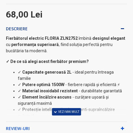
68,00 Lei
DESCRIERE
Fierbătorul electric FLORIA ZLN2752
îmbină
designul elegant
cu
performanța superioară
, fiind soluția perfectă pentru
bucătăria ta modernă.
✓ De ce să alegi acest fierbător premium?
✓
Capacitate generoasă 2L
- ideal pentru întreaga
familie
✓
Putere optimă 1500W
- fierbere rapidă și eficientă ⚡
✓
Material inoxidabil rezistent
- durabilitate garantată
✓
Element încălzire ascuns
- curățare ușoară și
siguranță maximă
✓
Protecție inteligentă
- sistem anti-supraîncălzire
automat
✓
Indicator luminos
- monitorizare vizuală a procesului
REVIEW-URI
★ Caracteristici tehnice premium: