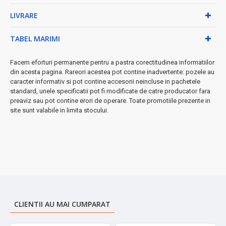
➤ Design practic și elegant:
LIVRARE
•
Bază detașabilă rotativă 360°
pentru manevrare ușoară
TABEL MARIMI
•
Buton ON/OFF
ergonomic pe mâner
•
Exterior alb
- se potrivește oricărei bucătării
•
Construcție durabilă
plastic + inox
Facem eforturi permanente pentru a pastra corectitudinea informatiilor
din acesta pagina. Rareori acestea pot contine inadvertente: pozele au
★ Ideal pentru:
ceai, cafea, preparate instant, bucătării mici,
caracter informativ si pot contine accesorii neincluse in pachetele
birouri, dormitoare studențești
standard, unele specificatii pot fi modificate de catre producator fara
preaviz sau pot contine erori de operare. Toate promotiile prezente in
Comandă acum și bucură-te de băuturile tale preferate
site sunt valabile in limita stocului.
preparate rapid și în siguranță!
CLIENTII AU MAI CUMPARAT