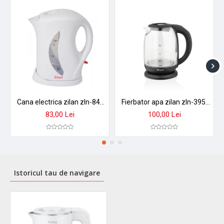
Cana electrica zilan zln-8496 - 1.7l, 2200w, design alb modern cu indicator luminos
Fierbator apa zilan zln-3956 cu control temperatura 60-100°c, iluminare led, sticla 1.7l, 2200w
83,00 Lei
100,00 Lei
Istoricul tau de navigare