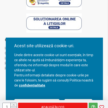
Contul Meu
Acest site utilizează cookie-uri.
Inregistrare
Contul meu
Unele dintre aceste cookie-uri sunt esențiale, în timp
Istoric comenzi
ce altele ne ajută să îmbunătățim experiența ta,
Recuperare parola
oferindu-ne informații despre modul în care este
Returnare produs
utilizat site-ul.
Pentru informații detaliate despre cookie-urile pe
care le folosim, te rugăm să consulți Politica noastră
de
confidențialitate
.
Acceptă setările curente
Configurează
ADAUGĂ ÎN COŞ