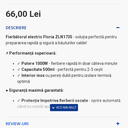
66,00 Lei
DESCRIERE
Fierbătorul electric Floria ZLN1735
- soluția perfectă pentru
prepararea rapidă și sigură a băuturilor calde!
⚡ Performanță superioară:
✓
Putere 1000W
- fierbere rapidă în doar câteva minute
✓
Capacitate 500ml
- perfectă pentru 2-3 cești
✓
Interior inox
cu pereți dubli pentru izolare termică
optimă
● Siguranță maximă garantată:
✓
Protecție împotriva fierberii uscate
- oprire automată
când nu există apă
✓
Funcție oprire automată
când apa a fiert
✓
Indicator luminos
pentru monitorizarea procesului
REVIEW-URI
✓
Marcaj MAX
pentru utilizare sigură