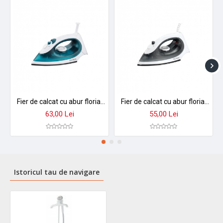
Fier de calcat cu abur floria zln3843 - 2200w, talpa inox, temperatura reglabila, rezervor 90ml
Fier de calcat cu abur floria zln3850 - talpa aluminiu antiaderent, 1300-1500w, temperatura reglabila
63,00 Lei
55,00 Lei
Istoricul tau de navigare