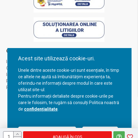
Contul Meu
Acest site utilizează cookie-uri.
Inregistrare
Contul meu
Unele dintre aceste cookie-uri sunt esențiale, în timp
Istoric comenzi
ce altele ne ajută să îmbunătățim experiența ta,
Recuperare parola
oferindu-ne informații despre modul în care este
Returnare produs
utilizat site-ul.
Pentru informații detaliate despre cookie-urile pe
care le folosim, te rugăm să consulți Politica noastră
de
confidențialitate
.
Acceptă setările curente
Configurează
ADAUGĂ ÎN COŞ