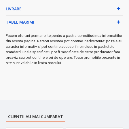
• Încălzire rapidă pentru eficiență maximă
LIVRARE
• Rezervor de apă cu capacitate generoasă
• Sistem de siguranță integrat
• Cablu de alimentare suficient de lung pentru mobilitate
TABEL MARIMI
★ Perfect pentru:
costume, rochii, draperii, perdele și toate
hainele care necesită îngrijire delicată.
Facem eforturi permanente pentru a pastra corectitudinea informatiilor
din acesta pagina. Rareori acestea pot contine inadvertente: pozele au
➤ Investește în calitatea hainelor tale și economisește timp
caracter informativ si pot contine accesorii neincluse in pachetele
prețios cu FLORIA ZLN3829!
standard, unele specificatii pot fi modificate de catre producator fara
preaviz sau pot contine erori de operare. Toate promotiile prezente in
site sunt valabile in limita stocului.
CLIENTII AU MAI CUMPARAT