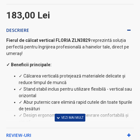
183,00 Lei
DESCRIERE
Fierul de călcat vertical FLORIA ZLN3829
reprezintă soluția
perfectă pentru îngrijirea profesională a hainelor tale, direct pe
umeraș!
✓ Beneficii principale:
✓ Călcarea verticală protejează materialele delicate și
reduce timpul de muncă
✓ Stand stabil inclus pentru utilizare flexibilă - vertical sau
orizontal
✓ Abur puternic care elimină rapid cutele din toate tipurile
de țesături
✓ Design ergonomic pentru o manevrare confortabilă și
sigură
⚡ Caracteristici tehnice avansate:
REVIEW-URI