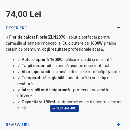
74,00 Lei
DESCRIERE
⚡ Fier de călcat Floria ZLN2878
- soluția perfectă pentru
cămășile și hainele impecabile! Cu o putere de
1600W
și talpă
ceramică premium, obții rezultate profesionale acasă.
✓
Putere optimă 1600W
- călcare rapidă și eficientă
✓
Talpă ceramică
- alunecă ușor pe orice material
✓
Aburi ajustabili
- elimină cutele cele mai încăpățânate
✓
Temperatură reglabilă
- adaptabilă la orice tip de
țesătură
✓
Întrerupător de siguranță
- protecție maximă în
utilizare
✓
Capacitate 180ml
- autonomie crescută pentru sesiuni
lungi
★ Specificații tehnice:
REVIEW-URI
• Design ergonomic și compact (25x10x13 cm)