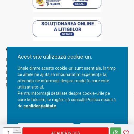
Contul Meu
Acest site utilizează cookie-uri.
Inregistrare
Contul meu
Unele dintre aceste cookie-uri sunt esențiale, în timp
Istoric comenzi
ce altele ne ajută să îmbunătățim experiența ta,
Recuperare parola
oferindu-ne informații despre modul în care este
Returnare produs
utilizat site-ul.
Pentru informații detaliate despre cookie-urile pe
care le folosim, te rugăm să consulți Politica noastră
de
confidențialitate
.
Acceptă setările curente
Configurează
ADAUGĂ ÎN COŞ