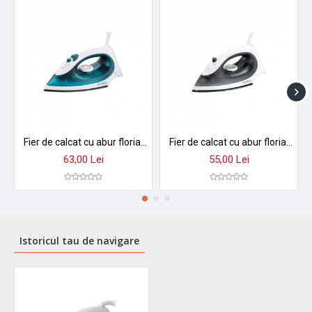
Fier de calcat cu abur floria zln3843 - 2200w, talpa inox, temperatura reglabila, rezervor 90ml
Fier de calcat cu abur floria zln3850 - talpa aluminiu antiaderent, 1300-1500w, temperatura reglabila
63,00 Lei
55,00 Lei
Istoricul tau de navigare