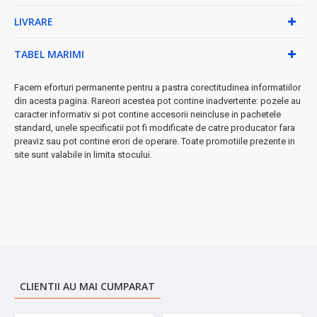
• Greutate redusă - doar 0.5 kg
LIVRARE
• Cablu extensibil 130 cm pentru libertate de mișcare
• Include recipient pentru alimentarea cu apă
TABEL MARIMI
➤ Perfect pentru uz rezidențial
- fie că ești student,
profesionist sau gospodină, acest fier îți va ușura rutina zilnică
Facem eforturi permanente pentru a pastra corectitudinea informatiilor
de călcat.
din acesta pagina. Rareori acestea pot contine inadvertente: pozele au
caracter informativ si pot contine accesorii neincluse in pachetele
Investește în calitate și eficiență!
standard, unele specificatii pot fi modificate de catre producator fara
preaviz sau pot contine erori de operare. Toate promotiile prezente in
site sunt valabile in limita stocului.
CLIENTII AU MAI CUMPARAT