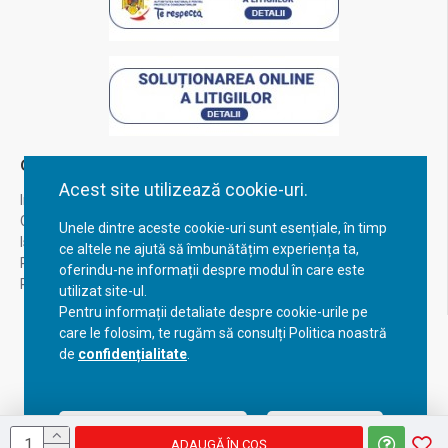
Contul Meu
Acest site utilizează cookie-uri.
Inregistrare
Contul meu
Unele dintre aceste cookie-uri sunt esențiale, în timp
Istoric comenzi
ce altele ne ajută să îmbunătățim experiența ta,
Recuperare parola
oferindu-ne informații despre modul în care este
Returnare produs
utilizat site-ul.
Pentru informații detaliate despre cookie-urile pe
care le folosim, te rugăm să consulți Politica noastră
de
confidențialitate
.
Acceptă setările curente
Configurează
ADAUGĂ ÎN COŞ