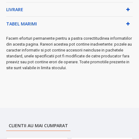
✓
Cablu lung 1,9m
- libertate totală de mișcare
LIVRARE
✓
2 accesorii incluse
- pentru materiale delicate și dificile
★ Caracteristici premium:
TABEL MARIMI
• Rezervor detașabil 230ml cu indicator nivel apă
Facem eforturi permanente pentru a pastra corectitudinea informatiilor
• Funcție ECO (10g/min) pentru economie de energie
din acesta pagina. Rareori acestea pot contine inadvertente: pozele au
• Sistem anti-picurare și anti-alunecare
caracter informativ si pot contine accesorii neincluse in pachetele
• Rotire cablu 360° pentru manevrabilitate optimă
standard, unele specificatii pot fi modificate de catre producator fara
• Funcție uscare pentru finisaje perfecte
preaviz sau pot contine erori de operare. Toate promotiile prezente in
site sunt valabile in limita stocului.
Beneficii garantate:
Călcare fără efort direct pe umeraș,
rezultate profesionale acasă, timp economisit considerabil față
de fierele tradiționale.
➤
Perfect pentru utilizarea zilnică
- eficiență și durabilitate
dovedite!
CLIENTII AU MAI CUMPARAT