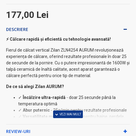
177,00 Lei
DESCRIERE
⚡ Călcare rapidă și eficientă cu tehnologie avansată!
Fierul de călcat vertical Zilan ZLN4254 AURUM revoluționează
experiența de călcare, oferind rezultate profesionale în doar 25
de secunde de la pornire. Cu o putere impresionantă de 1600W și
talpă ceramică de înaltă calitate, acest aparat garantează o
călcare perfectă pentru orice tip de material.
De ce să alegi Zilan AURUM?
✓
Încălzire ultra-rapidă
- doar 25 secunde până la
temperatura optimă
✓
Abur puternic
- 25g/min pentru rezultate profesionale
✓
Versatilitate maximă
- perfect pentru haine, perdele,
tapițerie
✓
Ecran LED multifuncțional
- control complet și
REVIEW-URI
vizualizare clară