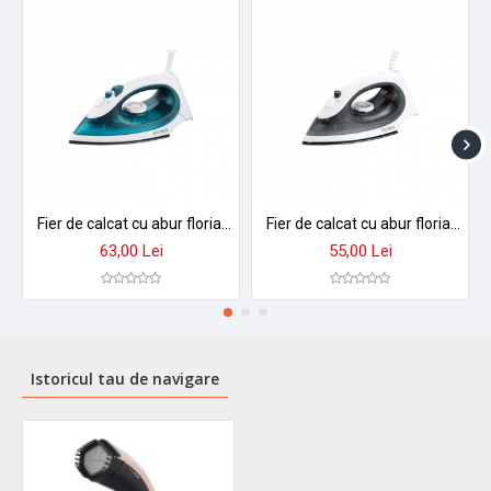
Fier de calcat cu abur floria zln3843 - 2200w, talpa inox, temperatura reglabila, rezervor 90ml
Fier de calcat cu abur floria zln3850 - talpa aluminiu antiaderent, 1300-1500w, temperatura reglabila
63,00 Lei
55,00 Lei
Istoricul tau de navigare