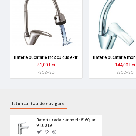
Baterie bucatarie inox cu dus extractibil - 2 jeturi reglabile, monocomanda, cartusa ceramica 35mm
81,00 Lei
144,00 Lei
Istoricul tau de navigare
Baterie cada z-inox zln8160, argintie - cartus ceramic, finisaj cromat durabil
91,00 Lei