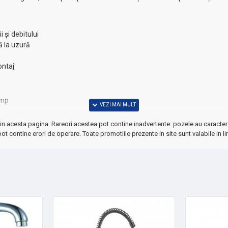
i și debitului
ă la uzură
ontaj
imp
e
confort zilnic
in acesta pagina. Rareori acestea pot contine inadvertente: pozele au caracter 
alcarului
ot contine erori de operare. Toate promotiile prezente in site sunt valabile in li
uințe noi. Calitate profesională la un preț accesibil.