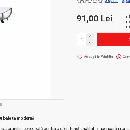
0 opinii
-
Spun
91,00 Lei
Adaugă in Wishlist
Com
I
ru baia ta modernă
t argintiu, concepută pentru a oferi funcționalitate superioară și un a