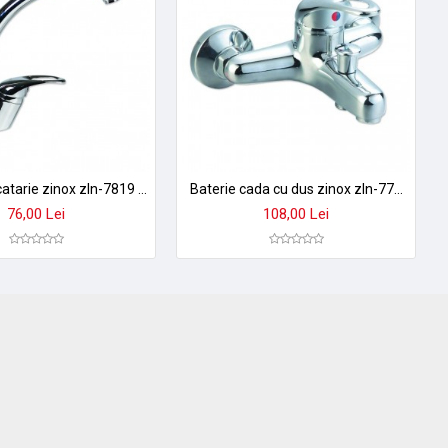
Baterie bucatarie zinox zln-7819 monocomanda pipa inalta, cartus ceramic 40mm, finisaj crom
Baterie cada cu dus zinox zln-7710 monocomanda, finisaj cromat, para de dus inclusa
76,00 Lei
108,00 Lei