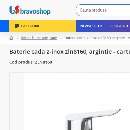
CATEGORII
NEWSLETTER
RESIGILATE
Baterii bucatarie, baie
Baterie cada z-inox zln8160, argintie - 
Baterie cada z-inox zln8160, argintie - car
Cod produs: ZLN8160