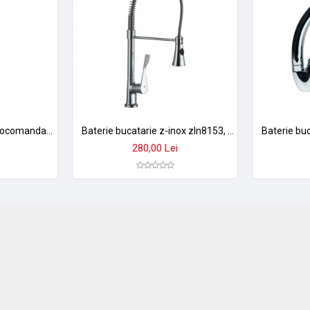
Baterie bucatarie monocomanda zinox zln-8549 - pipa inalta mobila, finisaj crom, cartus ceramic 40mm
Baterie bucatarie z-inox zln8153, cu gat flexibil 45cm - corp alama cromata, dubla functie stropire
280,00 Lei