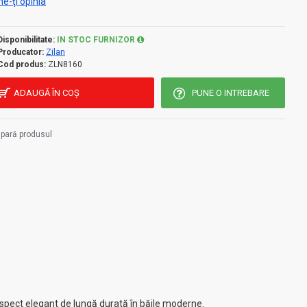
e-ţi opinia
Disponibilitate:
IN STOC FURNIZOR
Producator:
Zilan
Cod produs:
ZLN8160
ADAUGĂ ÎN COŞ
PUNE O INTREBARE
pară produsul
spect elegant de lungă durată în băile moderne.