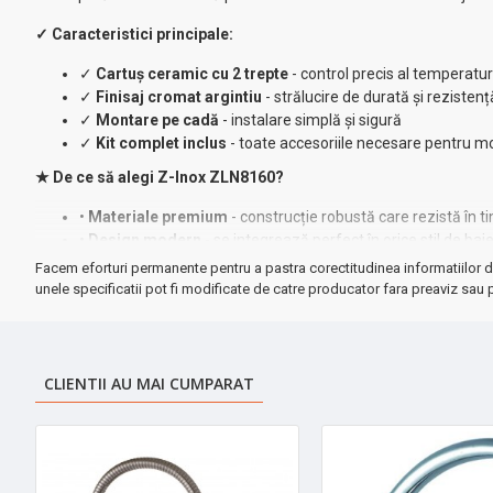
✓ Caracteristici principale:
✓
Cartuș ceramic cu 2 trepte
- control precis al temperaturi
✓
Finisaj cromat argintiu
- strălucire de durată și rezistenț
✓
Montare pe cadă
- instalare simplă și sigură
✓
Kit complet inclus
- toate accesoriile necesare pentru m
★ De ce să alegi Z-Inox ZLN8160?
•
Materiale premium
- construcție robustă care rezistă în t
•
Design modern
- se integrează perfect în orice stil de bai
•
Funcționare ușoară
- mecanisme de înaltă calitate pentru 
Facem eforturi permanente pentru a pastra corectitudinea informatiilor d
•
Întreținere minimă
- finisajul cromat previne acumularea c
unele specificatii pot fi modificate de catre producator fara preaviz sau p
➤
Investiția perfectă
pentru renovarea băii sau amenajarea unei loc
CLIENTII AU MAI CUMPARAT