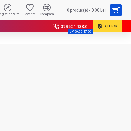
0 produs(e) - 0,00 Lei
registreaza-te
Favorite
Compara
0735214833
AJUTOR
L-V:09:00-17:00