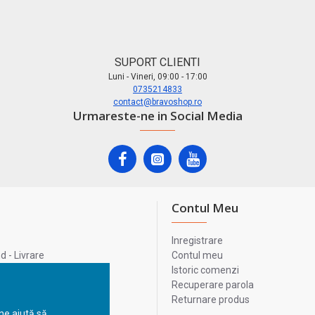
SUPORT CLIENTI
Luni - Vineri, 09:00 - 17:00
0735214833
contact@bravoshop.ro
Urmareste-ne in Social Media
Contul Meu
Inregistrare
 - Livrare
Contul meu
lata
Istoric comenzi
lui
Recuperare parola
Returnare produs
 ne ajută să