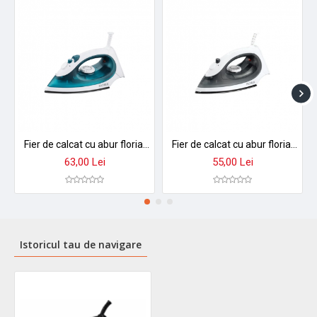
Fier de calcat cu abur floria zln3843 - 2200w, talpa inox, temperatura reglabila, rezervor 90ml
Fier de calcat cu abur floria zln3850 - talpa aluminiu antiaderent, 1300-1500w, temperatura reglabila
63,00 Lei
55,00 Lei
Istoricul tau de navigare