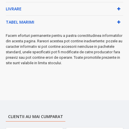
efort
LIVRARE
★ Caracteristici tehnice profesionale:
• Design elegant negru - se integrează perfect în orice
TABEL MARIMI
cămin modern
• Termostat reglabil cu control precis al temperaturii
Facem eforturi permanente pentru a pastra corectitudinea informatiilor
• Sistem spray pentru umezire controlată
din acesta pagina. Rareori acestea pot contine inadvertente: pozele au
• Funcție oprire automată pentru siguranța maximă
caracter informativ si pot contine accesorii neincluse in pachetele
• Rezervor generos pentru sesiuni lungi de călcat
standard, unele specificatii pot fi modificate de catre producator fara
preaviz sau pot contine erori de operare. Toate promotiile prezente in
➤ Perfect pentru:
costume de birou, rochii delicate, cămăși,
site sunt valabile in limita stocului.
lenjerie de pat, draperii și multe altele.
Investește în calitate și eficiență - Zilan ZLN8603 îți garantează
rezultate impecabile de fiecare dată!
CLIENTII AU MAI CUMPARAT