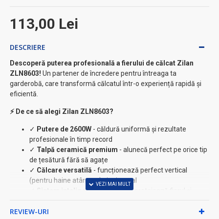
113,00 Lei
DESCRIERE
Descoperă puterea profesională a fierului de călcat Zilan
ZLN8603!
Un partener de încredere pentru întreaga ta
garderobă, care transformă călcatul într-o experiență rapidă și
eficientă.
⚡ De ce să alegi Zilan ZLN8603?
✓
Putere de 2600W
- căldură uniformă și rezultate
profesionale în timp record
✓
Talpă ceramică premium
- alunecă perfect pe orice tip
de țesătură fără să agațe
✓
Călcare versatilă
- funcționează perfect vertical
(pentru haine atârnate) și orizontal
✓
Sistem inteligent anti-calcar
- protejează fierul și
prelungește durata de viață
REVIEW-URI
✓
Autocurățare automată
- mentenanță simplă fără