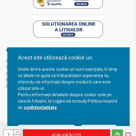
Contul Meu
Acest site utilizează cookie-uri.
Inregistrare
Contul meu
Unele dintre aceste cookie-uri sunt esențiale, în timp
Istoric comenzi
ce altele ne ajută să îmbunătățim experiența ta,
Recuperare parola
oferindu-ne informații despre modul în care este
Returnare produs
utilizat site-ul.
Pentru informații detaliate despre cookie-urile pe
care le folosim, te rugăm să consulți Politica noastră
de
confidențialitate
.
Acceptă setările curente
Configurează
ADAUGĂ ÎN COŞ