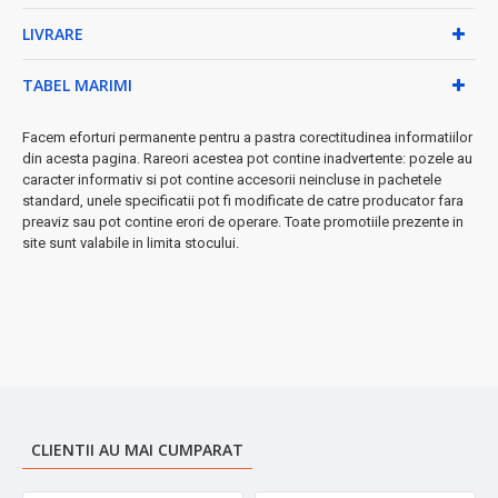
zonă
✓
2 capete interschimbabile
- epilare și toaletare
LIVRARE
✓
Baterie reîncărcabilă
- 45-60 minute autonomie
✓
Încărcare USB
- comoditate maximă
TABEL MARIMI
✓
Comutator ON/OFF
- control simplu
✓
Perie de curățare inclusă
- întreținere ușoară
Facem eforturi permanente pentru a pastra corectitudinea informatiilor
◆ Pachetul include:
Epilator principal, 2 capete interschimbabile,
din acesta pagina. Rareori acestea pot contine inadvertente: pozele au
cablu încărcare USB, perie curățare, manual utilizare
caracter informativ si pot contine accesorii neincluse in pachetele
standard, unele specificatii pot fi modificate de catre producator fara
Garanție 2 ani
cu service autorizat.
Notă importantă: Din motive
preaviz sau pot contine erori de operare. Toate promotiile prezente in
de igienă, produsul nu poate fi returnat.
site sunt valabile in limita stocului.
➤
Investește în frumusețea ta - rezultate profesionale
garantate!
CLIENTII AU MAI CUMPARAT