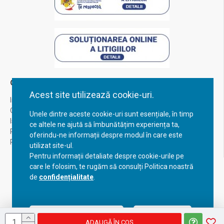
Contul Meu
Acest site utilizează cookie-uri.
Inregistrare
Contul meu
Unele dintre aceste cookie-uri sunt esențiale, în timp
Istoric comenzi
ce altele ne ajută să îmbunătățim experiența ta,
Recuperare parola
oferindu-ne informații despre modul în care este
Returnare produs
utilizat site-ul.
Pentru informații detaliate despre cookie-urile pe
care le folosim, te rugăm să consulți Politica noastră
de
confidențialitate
.
Acceptă setările curente
Configurează
ADAUGĂ ÎN COŞ