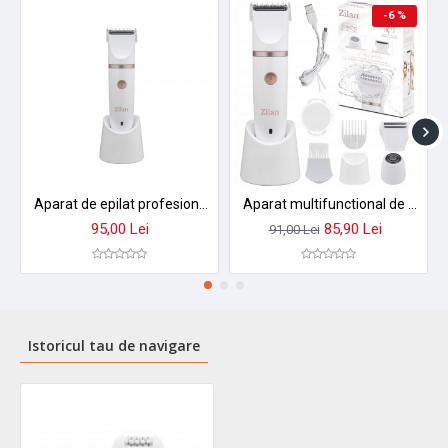
-6 %
Aparat de epilat profesional zilan zln8740, 3 in 1, incarcare usb, ipx7 waterproof, 3 capete interschimbabile
Aparat multifunctional de epilat si tuns zilan zln8740 alb, 3 capete de epilare, 3 nivele de taiere, perie pentru curatare
95,00 Lei
85,90 Lei
91,00 Lei
Istoricul tau de navigare