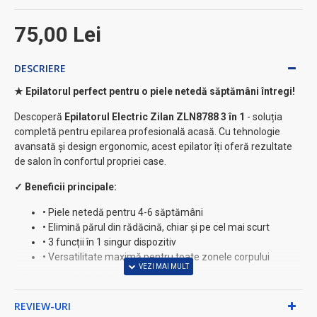
75,00 Lei
DESCRIERE
★ Epilatorul perfect pentru o piele netedă săptămâni întregi!
Descoperă
Epilatorul Electric Zilan ZLN8788 3 în 1
- soluția
completă pentru epilarea profesională acasă. Cu tehnologie
avansată și design ergonomic, acest epilator îți oferă rezultate
de salon în confortul propriei case.
✓ Beneficii principale:
• Piele netedă pentru 4-6 săptămâni
• Elimină părul din rădăcină, chiar și pe cel mai scurt
• 3 funcții în 1 singur dispozitiv
• Versatilitate maximă pentru toate zonele corpului
⚡ Caracteristici tehnice:
✓
2 trepte de viteză
- adaptare perfectă pentru fiecare
REVIEW-URI