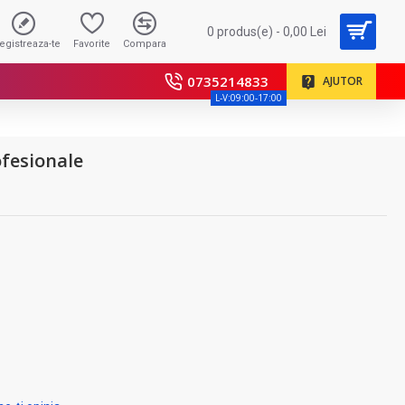
0 produs(e) - 0,00 Lei
registreaza-te
Favorite
Compara
0735214833
AJUTOR
L-V:09:00-17:00
ofesionale