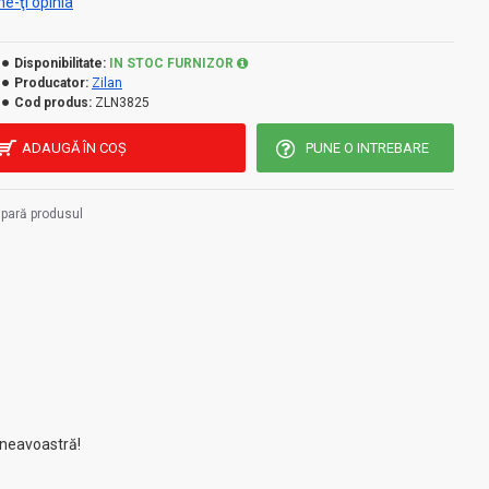
e-ţi opinia
Disponibilitate:
IN STOC FURNIZOR
Producator:
Zilan
Cod produs:
ZLN3825
ADAUGĂ ÎN COŞ
PUNE O INTREBARE
pară produsul
mneavoastră!