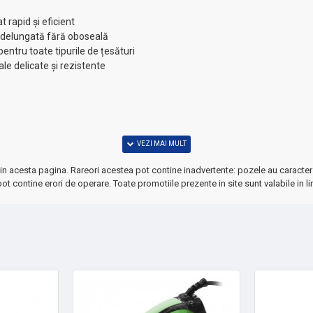
 rapid și eficient
îndelungată fără oboseală
entru toate tipurile de țesături
le delicate și rezistente
in acesta pagina. Rareori acestea pot contine inadvertente: pozele au caracter 
bile la fiecare utilizare. Perfect pentru uz casnic și semi-profesional.
ot contine erori de operare. Toate promotiile prezente in site sunt valabile in li
u îngrijirea garderobei dumneavoastră!