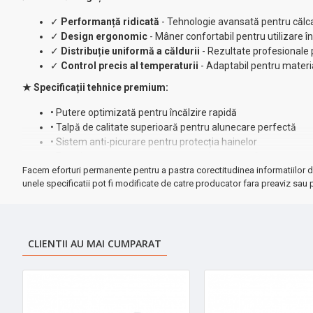
✓
Performanță ridicată
- Tehnologie avansată pentru călcat
✓
Design ergonomic
- Mâner confortabil pentru utilizare 
✓
Distribuție uniformă a căldurii
- Rezultate profesionale p
✓
Control precis al temperaturii
- Adaptabil pentru materia
★ Specificații tehnice premium:
• Putere optimizată pentru încălzire rapidă
• Talpă de calitate superioară pentru alunecare perfectă
• Sistem anti-picurare pentru protecția hainelor
• Funcție auto-curățare pentru menținerea performanței
Facem eforturi permanente pentru a pastra corectitudinea informatiilor d
➤ Beneficii garantate:
Economisiți timp prețios cu rezultate impeca
unele specificatii pot fi modificate de catre producator fara preaviz sau p
★ Raport calitate-preț excepțional
- Investiție inteligentă pentr
CLIENTII AU MAI CUMPARAT