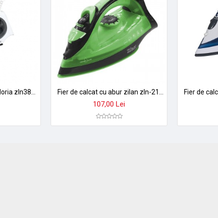
Fier de calcat cu abur floria zln3850 - talpa aluminiu antiaderent, 1300-1500w, temperatura reglabila
Fier de calcat cu abur zilan zln-2189, 2200w, talpa ceramica, auto-curatare, verde
107,00 Lei