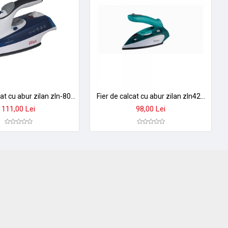
Fier de calcat cu abur zilan zln-8082, 2200w, talpa ceramica, functie autocuratare, albastru
Fier de calcat cu abur zilan zln4223, verde - 1100w, compact pentru calatorii, termostat reglabil
111,00 Lei
98,00 Lei