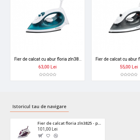
Fier de calcat cu abur floria zln3843 - 2200w, talpa inox, temperatura reglabila, rezervor 90ml
63,00 Lei
55,00 Lei
Istoricul tau de navigare
Fier de calcat floria zln3825 - putere, performanta si design modern pentru rezultate profesionale
101,00 Lei