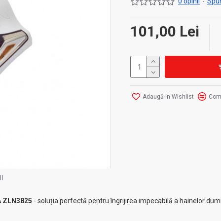
0 opinii
-
Spun
101,00 Lei
Adaugă in Wishlist
Com
I
IA ZLN3825
- soluția perfectă pentru îngrijirea impecabilă a hainelor du