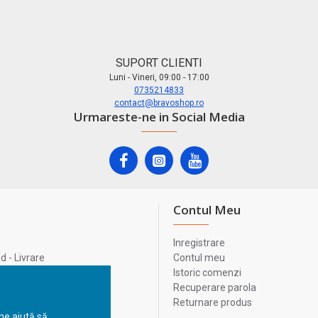
SUPORT CLIENTI
Luni - Vineri, 09:00 - 17:00
0735214833
contact@bravoshop.ro
Urmareste-ne in Social Media
Contul Meu
Inregistrare
 - Livrare
Contul meu
lata
Istoric comenzi
lui
Recuperare parola
Returnare produs
 ne ajută să