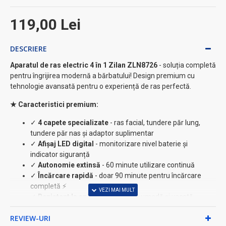
119,00 Lei
DESCRIERE
Aparatul de ras electric 4 în 1 Zilan ZLN8726
- soluția completă
pentru îngrijirea modernă a bărbatului! Design premium cu
tehnologie avansată pentru o experiență de ras perfectă.
★ Caracteristici premium:
✓
4 capete specializate
- ras facial, tundere păr lung,
tundere păr nas și adaptor suplimentar
✓
Afișaj LED digital
- monitorizare nivel baterie și
indicator siguranță
✓
Autonomie extinsă
- 60 minute utilizare continuă
✓
Încărcare rapidă
- doar 90 minute pentru încărcare
completă ⚡
✓
Rezistent la apă IPX6
- utilizare umedă și uscată
✓
Fără fir
- libertate totală de mișcare
REVIEW-URI
În pachet includem: