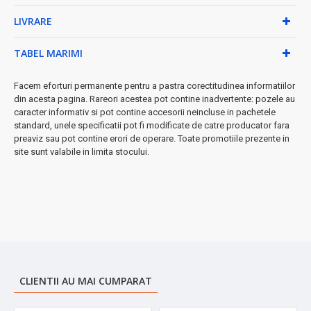
LIVRARE
• Aparatul principal cu 4 capete
• Cablu USB pentru încărcare
• Perie profesională de curățare
TABEL MARIMI
• Săculeț pentru depozitare
• Capac de protecție
Facem eforturi permanente pentru a pastra corectitudinea informatiilor
din acesta pagina. Rareori acestea pot contine inadvertente: pozele au
➤ De ce să alegi Zilan ZLN8726?
caracter informativ si pot contine accesorii neincluse in pachetele
Combinația perfectă între funcționalitate și confort. Tehnologia
standard, unele specificatii pot fi modificate de catre producator fara
LED te informează constant despre starea aparatului, iar
preaviz sau pot contine erori de operare. Toate promotiile prezente in
rezistența la apă îți permite să îl folosești chiar și în duș.
site sunt valabile in limita stocului.
◆ Ideal pentru:
bărbați activi care apreciază versatilitatea și
calitatea profesională în îngrijirea personală.
CLIENTII AU MAI CUMPARAT