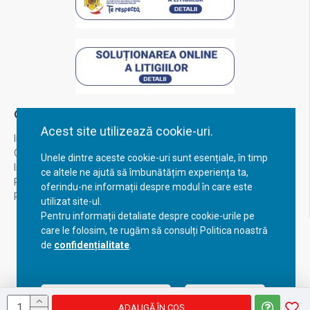
Contul Meu
Acest site utilizează cookie-uri.
Inregistrare
Contul meu
Unele dintre aceste cookie-uri sunt esențiale, în timp
Istoric comenzi
ce altele ne ajută să îmbunătățim experiența ta,
Recuperare parola
oferindu-ne informații despre modul în care este
Returnare produs
utilizat site-ul.
Pentru informații detaliate despre cookie-urile pe
care le folosim, te rugăm să consulți Politica noastră
de
confidențialitate
.
Acceptă setările curente
Configurează
ADAUGĂ ÎN COŞ