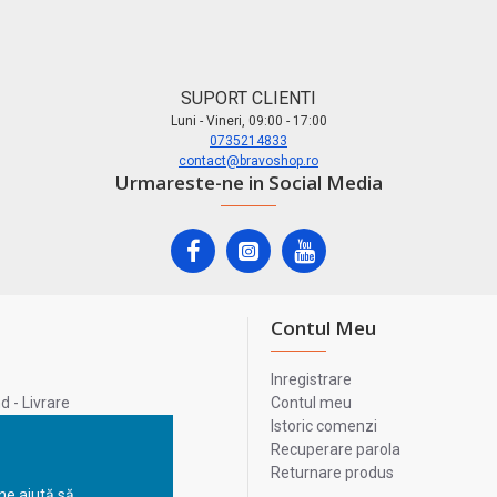
SUPORT CLIENTI
Luni - Vineri, 09:00 - 17:00
0735214833
contact@bravoshop.ro
Urmareste-ne in Social Media
Contul Meu
Inregistrare
 - Livrare
Contul meu
lata
Istoric comenzi
lui
Recuperare parola
Returnare produs
 ne ajută să