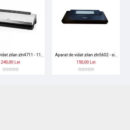
Aparat de vidat zilan zln4711 - 110w, vidare profesionala pana la 30cm, include 10 pungi
Aparat de vidat zilan zln5602 - sigilare profesionala, indicator led, oprire automata, negru
240,00 Lei
150,00 Lei