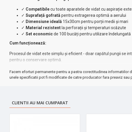
✓
Compatibile
cu toate aparatele de vidat cu aspirație ext
✓
Suprafață gofrată
pentru extragerea optimă a aerului
✓
Dimensiune ideală
15x30cm pentru porții medii și mari
✓
Material rezistent
la perforații și temperaturi scăzute
✓
Set economic
de 100 bucăți pentru utilizare îndelungată
Cum funcționează:
Procesul de vidat este simplu și eficient - doar capătul pungii se 
pentru o conservare optimă.
★ Perfect pentru:
Facem eforturi permanente pentru a pastra corectitudinea informatiilor d
unele specificatii pot fi modificate de catre producator fara preaviz sau p
• Conservarea alimentelor proaspete
• Organizarea freezer-ului
• Păstrarea aromei și prospețimii
• Economisirea spațiului de depozitare
CLIENTII AU MAI CUMPARAT
⚡ Livrare rapidă
și ambalare sigură pentru protecția produsului!