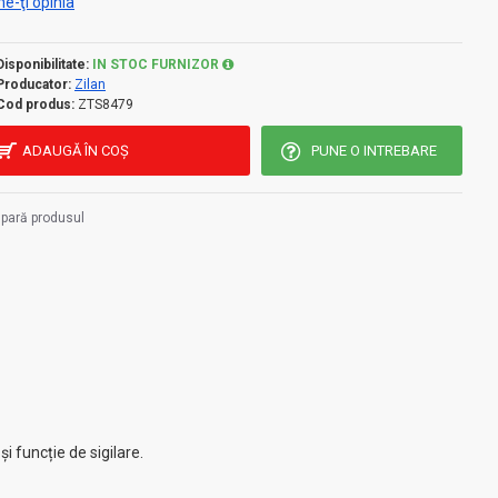
e-ţi opinia
Disponibilitate:
IN STOC FURNIZOR
Producator:
Zilan
Cod produs:
ZTS8479
ADAUGĂ ÎN COŞ
PUNE O INTREBARE
pară produsul
 funcție de sigilare.