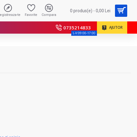
0 produs(e) - 0,00 Lei
registreaza-te
Favorite
Compara
0735214833
AJUTOR
L-V:09:00-17:00