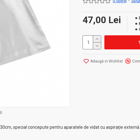
0 opinii
-
Spun
47,00 Lei
Adaugă in Wishlist
Com
I
0cm, special concepute pentru aparatele de vidat cu aspirație externă și