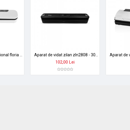
Aparat de vidat profesional floria zln3836 - conserva prospetimea alimentelor
Aparat de vidat zilan zln2808 - 30cm, 88w, sigilare 6 secunde, senzor temperatura + 10 pungi
102,00 Lei