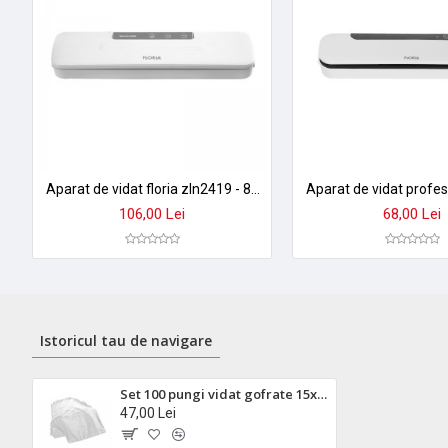
Aparat de vidat floria zln2419 - 80w, pungi pana la 30cm, sigilare rapida 10-20 secunde, 10 pungi incluse
106,00 Lei
68,00 Lei
Istoricul tau de navigare
Set 100 pungi vidat gofrate 15x30cm - pentru aparate cu aspiratie externa
47,00 Lei