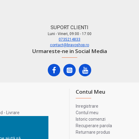
SUPORT CLIENTI
Luni - Vineri, 09:00 - 17:00
0735214833
contact@bravoshop.ro
Urmareste-ne in Social Media
Contul Meu
Inregistrare
 - Livrare
Contul meu
lata
Istoric comenzi
lui
Recuperare parola
Returnare produs
 ne ajută să