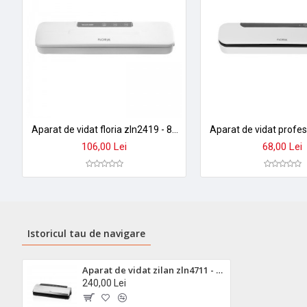
Aparat de vidat floria zln2419 - 80w, pungi pana la 30cm, sigilare rapida 10-20 secunde, 10 pungi incluse
106,00 Lei
68,00 Lei
Istoricul tau de navigare
Aparat de vidat zilan zln4711 - 110w, vidare profesionala pana la 30cm, include 10 pungi
240,00 Lei