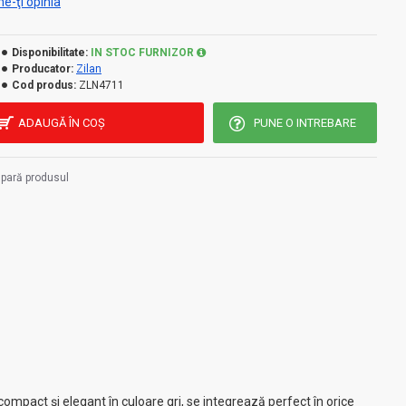
e-ţi opinia
Disponibilitate:
IN STOC FURNIZOR
Producator:
Zilan
Cod produs:
ZLN4711
ADAUGĂ ÎN COŞ
PUNE O INTREBARE
pară produsul
ompact și elegant în culoare gri, se integrează perfect în orice