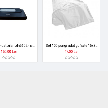
Aparat de vidat zilan zln5602 - sigilare profesionala, indicator led, oprire automata, negru
Set 100 pungi vidat gofrate 15x30cm - pentru aparate cu aspiratie externa
150,00 Lei
47,00 Lei