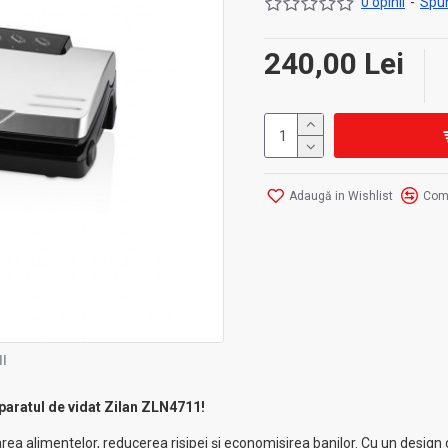
0 opinii
-
Spun
240,00 Lei
Adaugă in Wishlist
Com
I
paratul de vidat Zilan ZLN4711!
rea alimentelor, reducerea risipei și economisirea banilor. Cu un design c