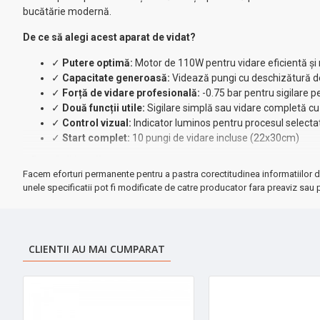
bucătărie modernă.
De ce să alegi acest aparat de vidat?
✓
Putere optimă:
Motor de 110W pentru vidare eficientă și 
✓
Capacitate generoasă:
Videază pungi cu deschizătură
✓
Forță de vidare profesională:
-0.75 bar pentru sigilare p
✓
Două funcții utile:
Sigilare simplă sau vidare completă cu 
✓
Control vizual:
Indicator luminos pentru procesul selecta
✓
Start complet:
10 pungi de vidare incluse (22x30cm)
⚡ Beneficii imediate:
Facem eforturi permanente pentru a pastra corectitudinea informatiilor d
• Economisești bani prin reducerea risipei alimentare
unele specificatii pot fi modificate de catre producator fara preaviz sau p
• Păstrezi gustul și nutrienții alimentelor mai mult timp
• Organizezi eficient congelatorul și frigiderul
• Design compact (35x14x8.5cm) - nu ocupă mult spațiu
CLIENTII AU MAI CUMPARAT
★ Perfect pentru:
familii care vor să economisească, iubitori de m
➤
Investiție inteligentă
care se amortizează rapid prin economiile