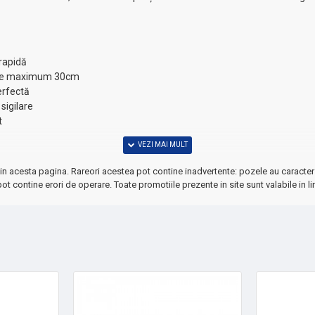
rapidă
 de maximum 30cm
erfectă
sigilare
t
in acesta pagina. Rareori acestea pot contine inadvertente: pozele au caracter 
ot contine erori de operare. Toate promotiile prezente in site sunt valabile in li
eal prep, organizarea eficientă a bucătăriei sau cadou practic pentru or
 realizate!