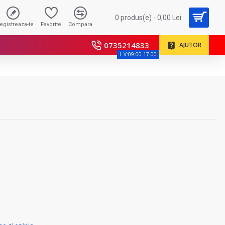
0 produs(e) - 0,00 Lei
registreaza-te
Favorite
Compara
0735214833
AJUTOR
L-V:09:00-17:00