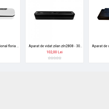
Aparat de vidat profesional floria zln3836 - conserva prospetimea alimentelor
Aparat de vidat zilan zln2808 - 30cm, 88w, sigilare 6 secunde, senzor temperatura + 10 pungi
102,00 Lei