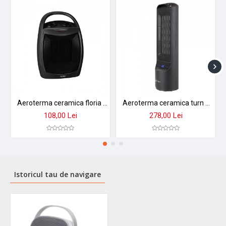
Aeroterma ceramica floria zln-6188 1500w - incalzire rapida cu termostat reglabil si protectii de siguranta
Aeroterma ceramica turn zilan zln2052, 2000w cu timer si telecomanda - incalzire rapida si silentioasa
108,00 Lei
278,00 Lei
Istoricul tau de navigare