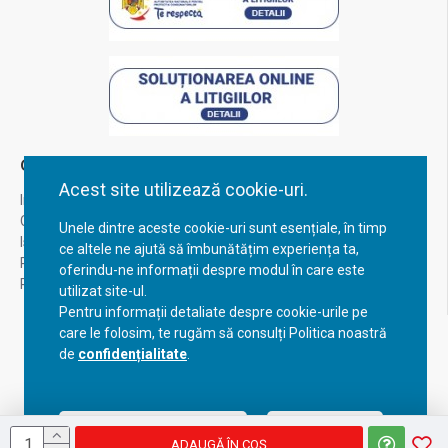
Contul Meu
Acest site utilizează cookie-uri.
Inregistrare
Contul meu
Unele dintre aceste cookie-uri sunt esențiale, în timp
Istoric comenzi
ce altele ne ajută să îmbunătățim experiența ta,
Recuperare parola
oferindu-ne informații despre modul în care este
Returnare produs
utilizat site-ul.
Pentru informații detaliate despre cookie-urile pe
care le folosim, te rugăm să consulți Politica noastră
de
confidențialitate
.
Acceptă setările curente
Configurează
ADAUGĂ ÎN COŞ