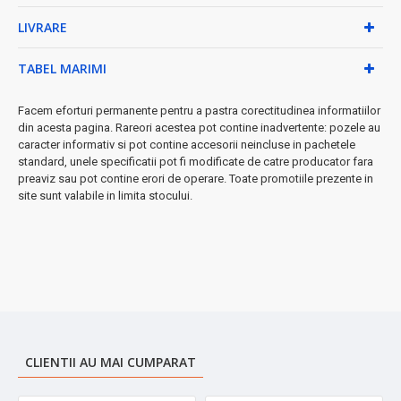
moment
LIVRARE
✓
Protecție completă
- sisteme anti-supraîncălzire și
anti-răsturnare
TABEL MARIMI
Specificații tehnice:
Facem eforturi permanente pentru a pastra corectitudinea informatiilor
• Putere: 1500W pentru încălzire rapidă
din acesta pagina. Rareori acestea pot contine inadvertente: pozele au
• Dimensiuni compacte: 19×20×13 cm
caracter informativ si pot contine accesorii neincluse in pachetele
• Greutate ușoară: doar 1.1 kg
standard, unele specificatii pot fi modificate de catre producator fara
• Design portabil cu maner ergonomic
preaviz sau pot contine erori de operare. Toate promotiile prezente in
site sunt valabile in limita stocului.
★ Perfect pentru:
apartamente, birouri, camere mici, băi sau ca
încălzitor suplimentar în zilele reci.
➤
Siguranță maximă
- întrerupătorul anti-răsturnare oprește
automat aparatul dacă este răsturnat accidental.
CLIENTII AU MAI CUMPARAT