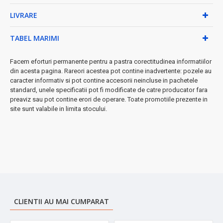
LIVRARE
★ Caracteristici premium:
• Reglare precisă temperatura: 10-49°C
TABEL MARIMI
• Oscilare automată pentru distribuție uniformă
• Funcție răcire pentru tot anul
Facem eforturi permanente pentru a pastra corectitudinea informatiilor
• Protecție IP - rezistent la umiditate
din acesta pagina. Rareori acestea pot contine inadvertente: pozele au
• Dimensiuni compacte: 55×20×11 cm, doar 3.6 kg
caracter informativ si pot contine accesorii neincluse in pachetele
➤
standard, unele specificatii pot fi modificate de catre producator fara
Perfect pentru dormitoare, băi, birouri și orice spațiu până
preaviz sau pot contine erori de operare. Toate promotiile prezente in
la 25 mp
site sunt valabile in limita stocului.
Investește în confortul tău - căldură inteligentă la un preț accesibil!
CLIENTII AU MAI CUMPARAT