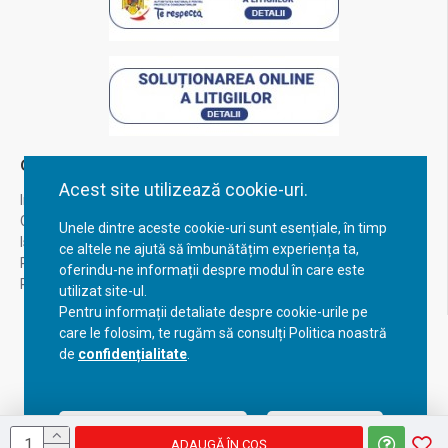
Contul Meu
Acest site utilizează cookie-uri.
Inregistrare
Contul meu
Unele dintre aceste cookie-uri sunt esențiale, în timp
Istoric comenzi
ce altele ne ajută să îmbunătățim experiența ta,
Recuperare parola
oferindu-ne informații despre modul în care este
Returnare produs
utilizat site-ul.
Pentru informații detaliate despre cookie-urile pe
care le folosim, te rugăm să consulți Politica noastră
de
confidențialitate
.
Acceptă setările curente
Configurează
ADAUGĂ ÎN COŞ