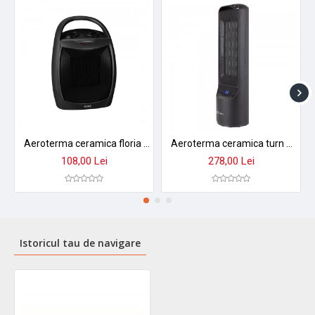
Aeroterma ceramica floria zln-6188 1500w - incalzire rapida cu termostat reglabil si protectii de siguranta
Aeroterma ceramica turn zilan zln2052, 2000w cu timer si telecomanda - incalzire rapida si silentioasa
108,00 Lei
278,00 Lei
Istoricul tau de navigare