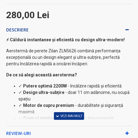
280,00 Lei
DESCRIERE
⚡ Căldură instantanee și eficientă cu design ultra-modern!
Aerotermă de perete Zilan ZLN5626 combină performanța
excepțională cu un design elegant și ultra-subțire, perfectă
pentru încălzirea rapidă a oricărei încăperi.
De ce să alegi această aeroterma?
✓
Putere optimă 2200W
- încălzire rapidă și eficientă
✓
Design ultra-subțire
- doar 11 cm adâncime, nu ocupă
spațiu
✓
Motor de cupru premium
- durabilitate și siguranță
maximă
✓
Control inteligent
- manual și cu telecomandă
✓
Ecran LED
- afișare clară a temperaturii
✓
Detector ferestre deschise
- economie de energie
REVIEW-URI
garantată