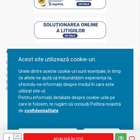
Contul Meu
Acest site utilizează cookie-uri.
Inregistrare
Contul meu
Unele dintre aceste cookie-uri sunt esențiale, în timp
Istoric comenzi
ce altele ne ajută să îmbunătățim experiența ta,
Recuperare parola
oferindu-ne informații despre modul în care este
Returnare produs
utilizat site-ul.
Pentru informații detaliate despre cookie-urile pe
care le folosim, te rugăm să consulți Politica noastră
de
confidențialitate
.
Acceptă setările curente
Configurează
ADAUGĂ ÎN COŞ