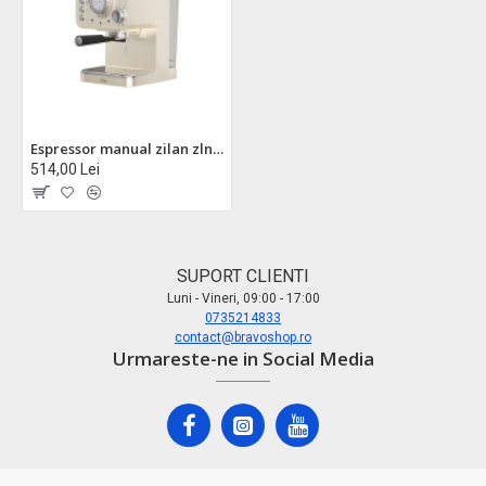
Espressor manual zilan zln2992, crem - design retro, 15 bar, 1,25l, 1100w cu termometru
514,00 Lei
SUPORT CLIENTI
Luni - Vineri, 09:00 - 17:00
0735214833
contact@bravoshop.ro
Urmareste-ne in Social Media