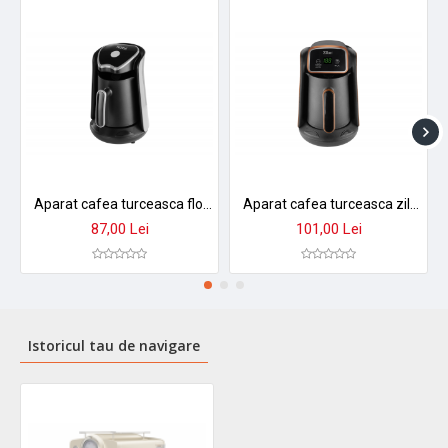
Aparat cafea turceasca floria zln1122 - 500ml, 600w, extractie prin picurare, compatibil ceai
Aparat cafea turceasca zilan zln1139 - 600w, 600ml, display led, oprire automata
87,00 Lei
101,00 Lei
Istoricul tau de navigare