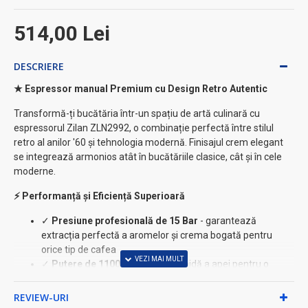
514,00 Lei
DESCRIERE
★ Espressor manual Premium cu Design Retro Autentic
Transformă-ți bucătăria într-un spațiu de artă culinară cu
espressorul Zilan ZLN2992, o combinație perfectă între stilul
retro al anilor '60 și tehnologia modernă. Finisajul crem elegant
se integrează armonios atât în bucătăriile clasice, cât și în cele
moderne.
⚡ Performanță și Eficiență Superioară
✓
Presiune profesională de 15 Bar
- garantează
extracția perfectă a aromelor și crema bogată pentru
orice tip de cafea
✓
Putere de 1100W
- încălzire rapidă a apei pentru o
cafea proaspătă în timp record
✓
Capacitate generoasă de 1,25 litri
- suficientă pentru
REVIEW-URI
întreaga familie sau pentru oaspeți