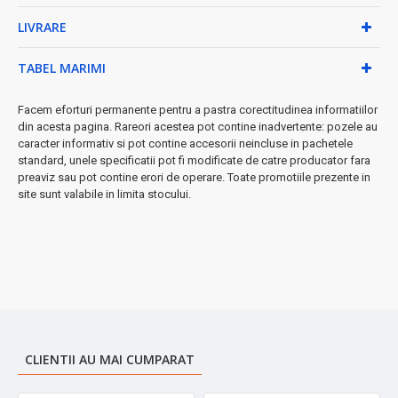
✓
Sistem profesional de spumare
- creează texturi
LIVRARE
perfecte pentru cappuccino, latte și alte specialități
● Caracteristici Tehnice Avansate
TABEL MARIMI
•
Termometru frontal integrat
- monitorizează
Facem eforturi permanente pentru a pastra corectitudinea informatiilor
temperatura optimă pentru prepararea perfectă
din acesta pagina. Rareori acestea pot contine inadvertente: pozele au
•
Filtru dublu din inox
- prepară simultan 2 cești de cafea
caracter informativ si pot contine accesorii neincluse in pachetele
de calitate profesională
standard, unele specificatii pot fi modificate de catre producator fara
•
Rezervor detașabil
- ușor de umplut și curățat, cu acces
preaviz sau pot contine erori de operare. Toate promotiile prezente in
facil
site sunt valabile in limita stocului.
•
Platou de încălzire
- menține cafeaua la temperatura
ideală până la servire
➤ Beneficiile Tale
Savurează în fiecare dimineață o cafea de calitate barista, direct
în confortul casei tale. Designul retro atractiv nu doar că prepară
cafea excepțională, dar devine și un element decorativ elegant în
bucătăria ta.
CLIENTII AU MAI CUMPARAT
✓
Perfect pentru:
iubitorii de cafea autentică, pasionații de
design retro, familiile mari sau pentru cadouri speciale