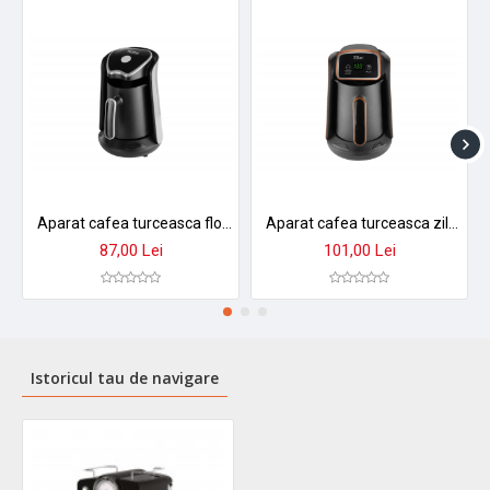
Aparat cafea turceasca floria zln1122 - 500ml, 600w, extractie prin picurare, compatibil ceai
Aparat cafea turceasca zilan zln1139 - 600w, 600ml, display led, oprire automata
87,00 Lei
101,00 Lei
Istoricul tau de navigare