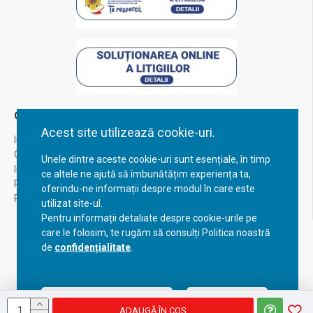
Contul Meu
Acest site utilizează cookie-uri.
Inregistrare
Contul meu
Unele dintre aceste cookie-uri sunt esențiale, în timp
Istoric comenzi
ce altele ne ajută să îmbunătățim experiența ta,
Recuperare parola
oferindu-ne informații despre modul în care este
Returnare produs
utilizat site-ul.
Pentru informații detaliate despre cookie-urile pe
care le folosim, te rugăm să consulți Politica noastră
de
confidențialitate
.
Acceptă setările curente
Configurează
ADAUGĂ ÎN COŞ