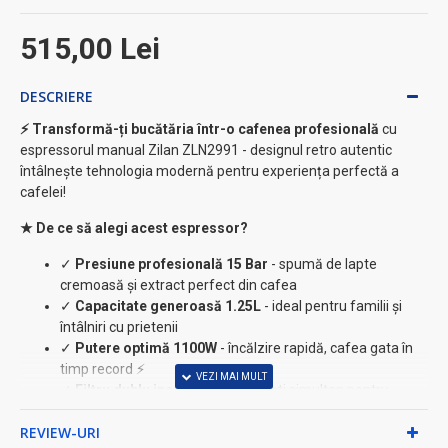
515,00 Lei
DESCRIERE
⚡ Transformă-ți bucătăria într-o cafenea profesională
cu
espressorul manual Zilan ZLN2991 - designul retro autentic
întâlnește tehnologia modernă pentru experiența perfectă a
cafelei!
★ De ce să alegi acest espressor?
✓
Presiune profesională 15 Bar
- spumă de lapte
cremoasă și extract perfect din cafea
✓
Capacitate generoasă 1.25L
- ideal pentru familii și
întâlniri cu prietenii
✓
Putere optimă 1100W
- încălzire rapidă, cafea gata în
timp record ⚡
✓
Filtru dublu inox
- prepară 2 cești simultan pentru
eficiență maximă
REVIEW-URI
✓
Termometru frontal integrat
- control precis al