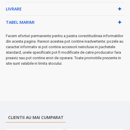
temperaturii pentru aroma ideală
✓
Design Retro Premium
- stilul autentic al anilor '60
LIVRARE
pentru orice bucătărie
TABEL MARIMI
● Caracteristici tehnice premium:
• Rezervor detașabil pentru curățare ușoară
Facem eforturi permanente pentru a pastra corectitudinea informatiilor
• Platou de încălzire pentru menținerea temperaturii
din acesta pagina. Rareori acestea pot contine inadvertente: pozele au
• 8 trepte de putere pentru control personalizat
caracter informativ si pot contine accesorii neincluse in pachetele
• Sistem manual de spumare pentru creativitate maximă
standard, unele specificatii pot fi modificate de catre producator fara
• Dimensiuni compacte: 20x25x31 cm
preaviz sau pot contine erori de operare. Toate promotiile prezente in
site sunt valabile in limita stocului.
• Accesorii incluse: lingura de măsurare
★ Perfect pentru:
Espresso autentic, Caffè Latte, Cappuccino și
orice creație cu cafea și lapte
➤ Investiție inteligentă
- economisești banii cheltuiți la cafenea
și te bucuri de cafea profesională acasă, oricând dorești!
CLIENTII AU MAI CUMPARAT