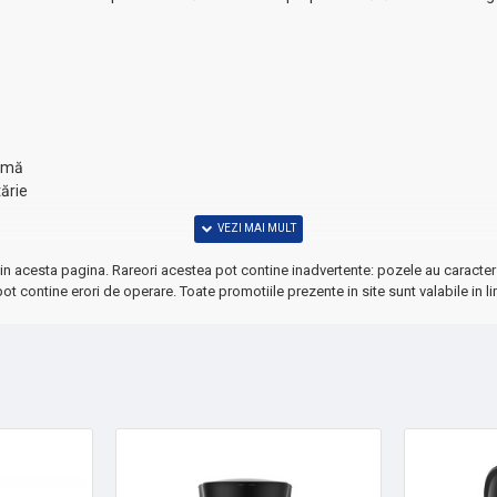
ximă
tărie
in acesta pagina. Rareori acestea pot contine inadvertente: pozele au caracter 
ot contine erori de operare. Toate promotiile prezente in site sunt valabile in li
l de control termic îți garantează o cafea cu aromă și gust exceptional d
a!