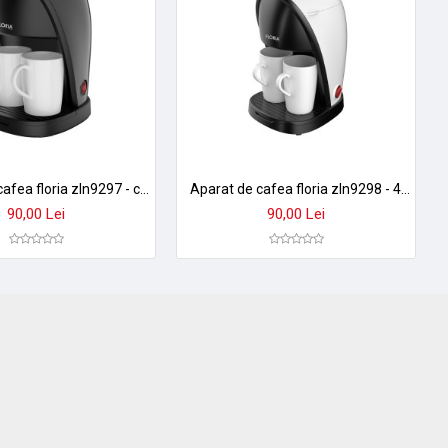
Aparat de cafea floria zln9297 - compact 450w cu filtru nailon, 2 cani incluse, design negru
Aparat de cafea floria zln9298 - 450w, filtru nailon, 2 cani incluse, design compact, alb
90,00 Lei
90,00 Lei