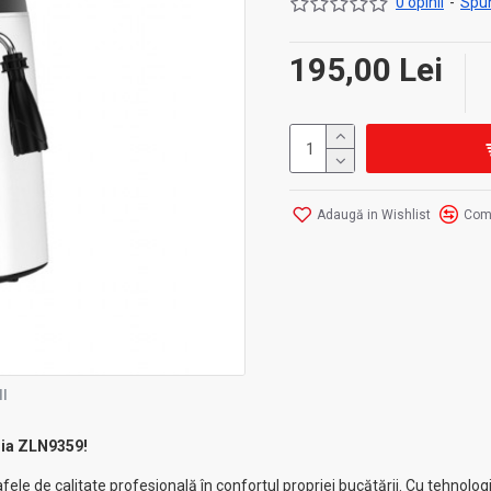
0 opinii
-
Spun
195,00 Lei
Adaugă in Wishlist
Com
I
ria ZLN9359!
afele de calitate profesională în confortul propriei bucătării. Cu tehnol