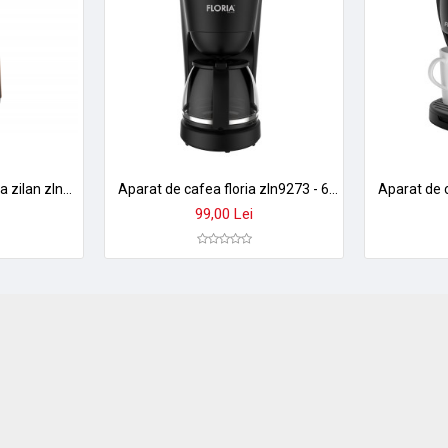
Aparat cafea turceasca zilan zln1139 - 600w, 600ml, display led, oprire automata
Aparat de cafea floria zln9273 - 600w, vas 1,2 l, oprire automata, functie anti-picurare
99,00 Lei