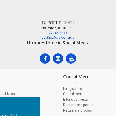
SUPORT CLIENTI
Luni - Vineri, 09:00 - 17:00
0735214833
contact@bravoshop.ro
Urmareste-ne in Social Media
Contul Meu
Inregistrare
 - Livrare
Contul meu
lata
Istoric comenzi
lui
Recuperare parola
Returnare produs
 ne ajută să