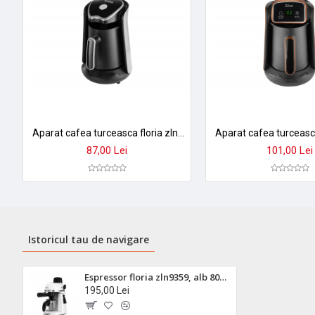
Aparat cafea turceasca floria zln1122 - 500ml, 600w, extractie prin picurare, compatibil ceai
87,00 Lei
101,00 Lei
Istoricul tau de navigare
Espressor floria zln9359, alb 800w - cafea perfecta cu presiune 3,5 bari pentru 4 cesti
195,00 Lei