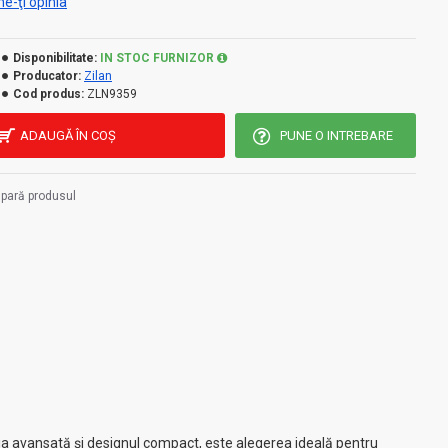
e-ţi opinia
Disponibilitate:
IN STOC FURNIZOR
Producator:
Zilan
Cod produs:
ZLN9359
ADAUGĂ ÎN COŞ
PUNE O INTREBARE
pară produsul
ogia avansată și designul compact, este alegerea ideală pentru