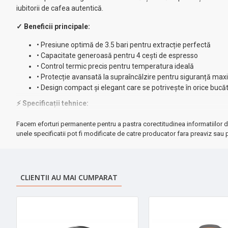
iubitorii de cafea autentică.
✓ Beneficii principale:
• Presiune optimă de 3.5 bari pentru extracție perfectă
• Capacitate generoasă pentru 4 cești de espresso
• Control termic precis pentru temperatura ideală
• Protecție avansată la supraîncălzire pentru siguranță ma
• Design compact și elegant care se potrivește în orice bucă
⚡ Specificații tehnice:
✓ Putere: 800W pentru performanță optimă
Facem eforturi permanente pentru a pastra corectitudinea informatiilor d
✓ Presiune: 3,5 bari pentru cremă perfectă
unele specificatii pot fi modificate de catre producator fara preaviz sau p
✓ Dimensiuni compacte: 31cm (H) x 22cm (A) x 15cm (L)
✓ Tavă detașabilă pentru curățare ușoară
✓ Lingurița de măsurat inclusă în pachet
CLIENTII AU MAI CUMPARAT
★ De ce să alegi Espressorul Floria ZLN9359?
Combinația perfectă între funcționalitate și design elegant. Sistemu
zilnic.
➤ Perfect pentru casa ta sau ca și cadou pentru pasionații de cafe