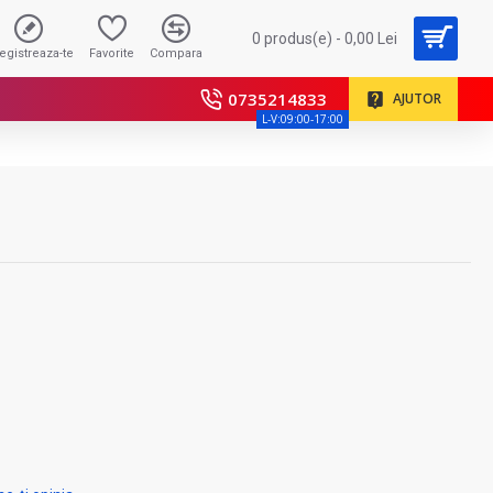
0 produs(e) - 0,00 Lei
registreaza-te
Favorite
Compara
0735214833
AJUTOR
L-V:09:00-17:00