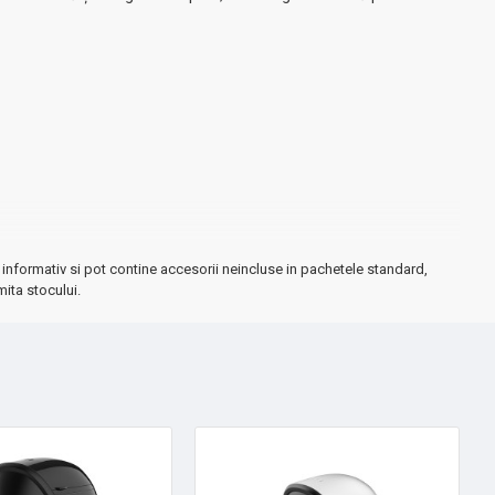
informativ si pot contine accesorii neincluse in pachetele standard,
mita stocului.
e fiecare dată, iar întreținerea simplă îl face ideal pentru uz