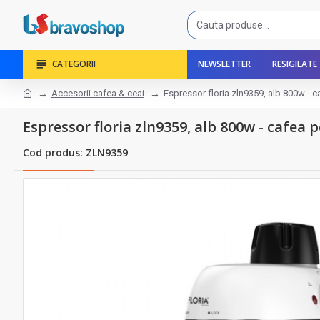
CATEGORII
NEWSLETTER
RESIGILATE
Accesorii cafea & ceai
Espressor floria zln9359, alb 800w - c
Espressor floria zln9359, alb 800w - cafea p
Cod produs: ZLN9359