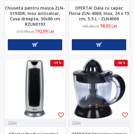
Chiuveta pentru masca ZLN-
OFERTA! Oala cu capac
0193DR, Inox anticalcar,
Floria ZLN-4069, Inox, 24 x 15
Cuva dreapta, 50x80 cm
cm, 5.5 L - ZLN4069
RZLN0193
98,00 Lei
142,00 Lei
192,99 Lei
217,99 Lei
-19 %
-46 %
Zilian
Zilian