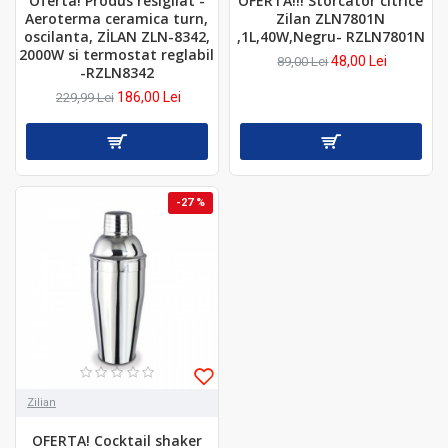
Oferta! Produs resigilat -
OFERTA!!! Storcator citrice
Aeroterma ceramica turn,
Zilan ZLN7801N
oscilanta, ZİLAN ZLN-8342,
,1L,40W,Negru- RZLN7801N
2000W si termostat reglabil
48,00 Lei
89,00 Lei
-RZLN8342
186,00 Lei
229,99 Lei
-27 %
Zilian
OFERTA! Cocktail shaker