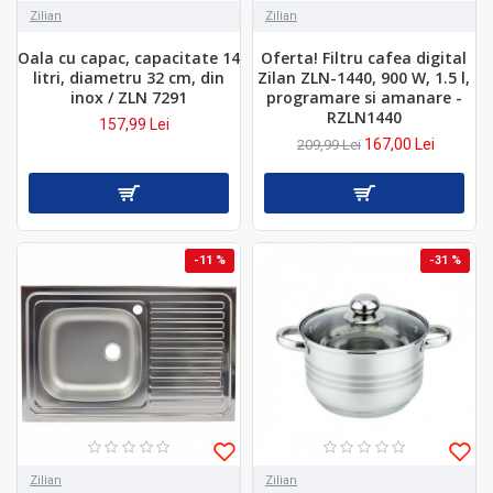
Zilian
Zilian
Oala cu capac, capacitate 14
Oferta! Filtru cafea digital
litri, diametru 32 cm, din
Zilan ZLN-1440, 900 W, 1.5 l,
inox / ZLN 7291
programare si amanare -
RZLN1440
157,99 Lei
167,00 Lei
209,99 Lei
-11 %
-31 %
Zilian
Zilian