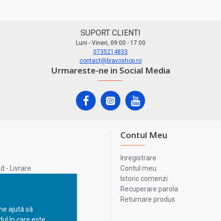
SUPORT CLIENTI
Luni - Vineri, 09:00 - 17:00
0735214833
contact@bravoshop.ro
Urmareste-ne in Social Media
Contul Meu
Inregistrare
 - Livrare
Contul meu
lata
Istoric comenzi
lui
Recuperare parola
Returnare produs
 ne ajută să
ul în care este