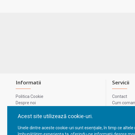
Informatii
Servicii
Politica Cookie
Contact
Despre noi
Cum comand
Termeni si conditii
Metode de p
Confidentialitate
Harta site-u
Acest site utilizează cookie-uri.
Prelucrarea datelor cu caracter personal
ODR
Unele dintre aceste cookie-uri sunt esențiale, în timp ce altele
GDPR - Datele tale
ANPC
îmbunătățim experiența ta, oferindu-ne informații despre mod
ANPC - SAL