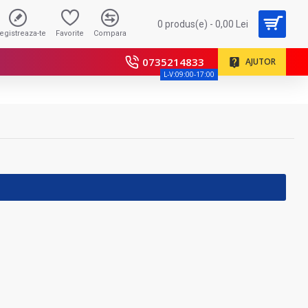
0 produs(e) - 0,00 Lei
registreaza-te
Favorite
Compara
0735214833
AJUTOR
L-V:09:00-17:00