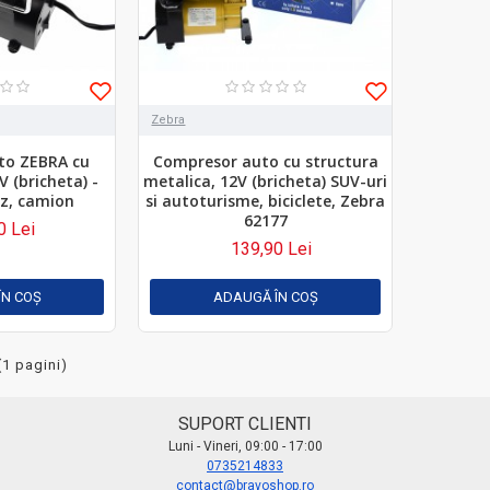
Zebra
to ZEBRA cu
Compresor auto cu structura
 (bricheta) -
metalica, 12V (bricheta) SUV-uri
z, camion
si autoturisme, biciclete, Zebra
62177
0 Lei
139,90 Lei
ÎN COŞ
ADAUGĂ ÎN COŞ
(1 pagini)
SUPORT CLIENTI
Luni - Vineri, 09:00 - 17:00
0735214833
contact@bravoshop.ro