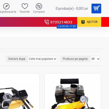
0 produs(e) - 0,00 Lei
registreaza-te
Favorite
Compara
0735214833
AJUTOR
L-V:09:00-17:00
Sortare după:
Produse pe pagină: