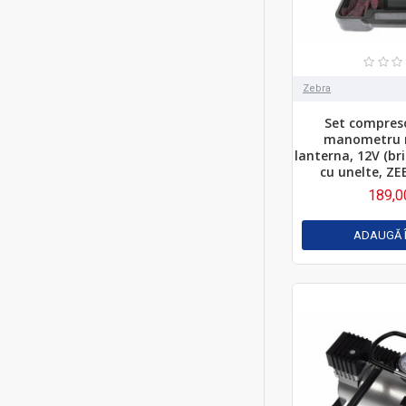
Zebra
Set compres
manometru m
lanterna, 12V (bri
cu unelte, ZE
189,0
ADAUGĂ 