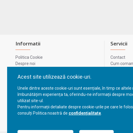
Informatii
Servicii
Politica Cookie
Contact
Despre noi
Cum comand
Termeni si conditii
Metode de p
Confidentialitate
Harta site-u
Acest site utilizează cookie-uri.
Prelucrarea datelor cu caracter personal
ODR
Unele dintre aceste cookie-uri sunt esențiale, în timp ce altele
GDPR - Datele tale
ANPC
îmbunătățim experiența ta, oferindu-ne informații despre mod
ANPC - SAL
utilizat site-ul.
Cum comand
Pentru informații detaliate despre cookie-urile pe care le folo
Cum comand
consulți Politica noastră de
confidențialitate
.