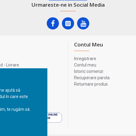
Urmareste-ne in Social Media
Contul Meu
Inregistrare
 - Livrare
Contul meu
lata
Istoric comenzi
lui
Recuperare parola
Returnare produs
 ne ajută să
ul în care este
 - Livrare
sim, te rugăm să
 - Livrare