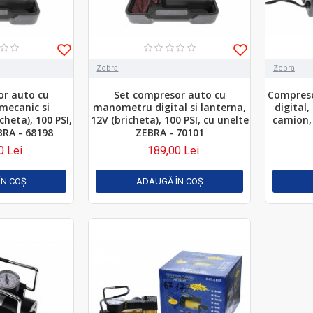
Zebra
Zebra
or auto cu
Set compresor auto cu
Compres
ecanic si
manometru digital si lanterna,
digital
cheta), 100 PSI,
12V (bricheta), 100 PSI, cu unelte
camion,
BRA - 68198
ZEBRA - 70101
0 Lei
189,00 Lei
ÎN COŞ
ADAUGĂ ÎN COŞ