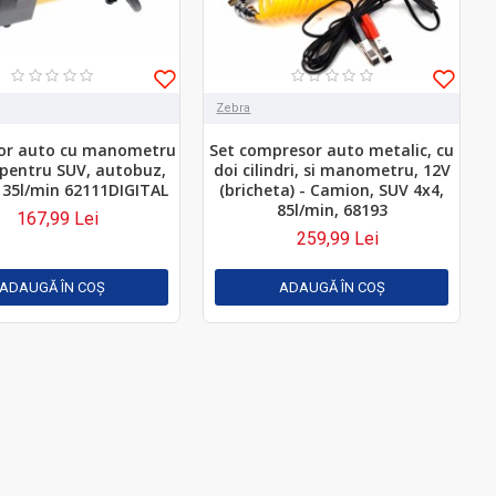
Zebra
or auto cu manometru
Set compresor auto metalic, cu
, pentru SUV, autobuz,
doi cilindri, si manometru, 12V
 35l/min 62111DIGITAL
(bricheta) - Camion, SUV 4x4,
85l/min, 68193
167,99 Lei
259,99 Lei
ADAUGĂ ÎN COŞ
ADAUGĂ ÎN COŞ