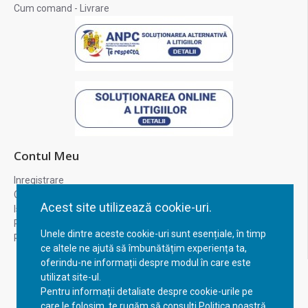
Cum comand - Livrare
Contul Meu
Inregistrare
Contul meu
Acest site utilizează cookie-uri.
Istoric comenzi
Recuperare parola
Unele dintre aceste cookie-uri sunt esențiale, în timp
Returnare produs
ce altele ne ajută să îmbunătățim experiența ta,
oferindu-ne informații despre modul în care este
utilizat site-ul.
Pentru informații detaliate despre cookie-urile pe
care le folosim, te rugăm să consulți Politica noastră