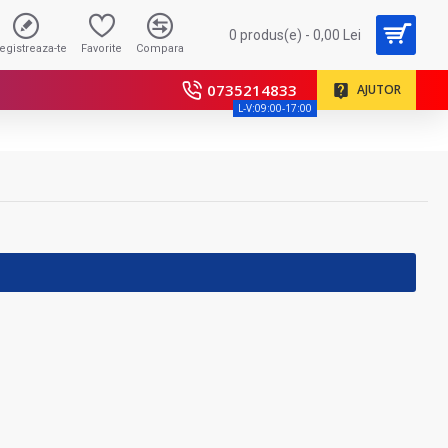
0 produs(e) - 0,00 Lei
registreaza-te
Favorite
Compara
0735214833
AJUTOR
L-V:09:00-17:00