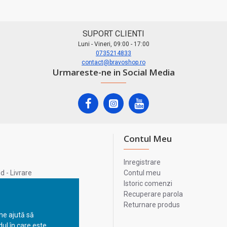
SUPORT CLIENTI
Luni - Vineri, 09:00 - 17:00
0735214833
contact@bravoshop.ro
Urmareste-ne in Social Media
Contul Meu
Inregistrare
 - Livrare
Contul meu
lata
Istoric comenzi
lui
Recuperare parola
Returnare produs
 ne ajută să
ul în care este