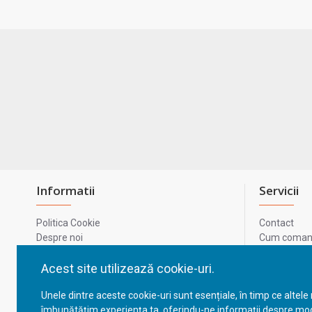
Informatii
Servicii
Politica Cookie
Contact
Despre noi
Cum comand
Termeni si conditii
Metode de p
Confidentialitate
Harta site-u
Acest site utilizează cookie-uri.
Prelucrarea datelor cu caracter personal
ODR
Unele dintre aceste cookie-uri sunt esențiale, în timp ce altele
GDPR - Datele tale
ANPC
îmbunătățim experiența ta, oferindu-ne informații despre mod
ANPC - SAL