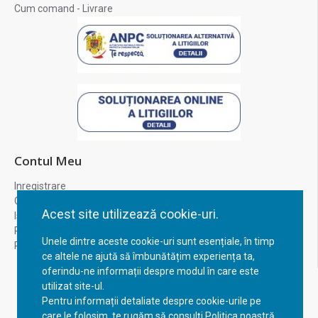
Cum comand - Livrare
Contul Meu
Inregistrare
Contul meu
Acest site utilizează cookie-uri.
Istoric comenzi
Recuperare parola
Unele dintre aceste cookie-uri sunt esențiale, în timp
Returnare produs
ce altele ne ajută să îmbunătățim experiența ta,
oferindu-ne informații despre modul în care este
utilizat site-ul.
Pentru informații detaliate despre cookie-urile pe
care le folosim, te rugăm să consulți Politica noastră