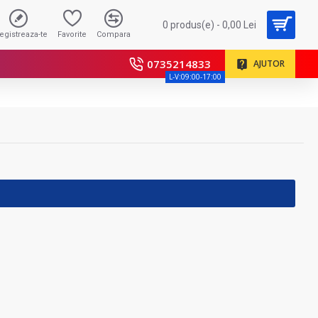
0 produs(e) - 0,00 Lei
registreaza-te
Favorite
Compara
0735214833
AJUTOR
L-V:09:00-17:00