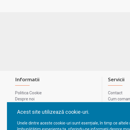
Informatii
Servicii
Politica Cookie
Contact
Despre noi
Cum comand
Termeni si conditii
Metode de p
Confidentialitate
Harta site-u
Acest site utilizează cookie-uri.
Prelucrarea datelor cu caracter personal
ODR
Unele dintre aceste cookie-uri sunt esențiale, în timp ce altele
GDPR - Datele tale
ANPC
îmbunătățim experiența ta, oferindu-ne informații despre mod
ANPC - SAL