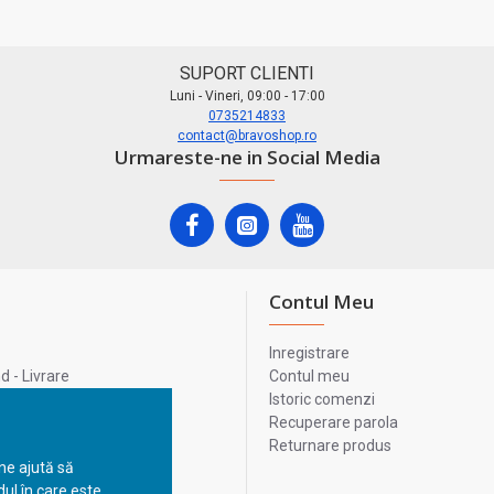
SUPORT CLIENTI
Luni - Vineri, 09:00 - 17:00
0735214833
contact@bravoshop.ro
Urmareste-ne in Social Media
Contul Meu
Inregistrare
 - Livrare
Contul meu
lata
Istoric comenzi
lui
Recuperare parola
Returnare produs
 ne ajută să
ul în care este