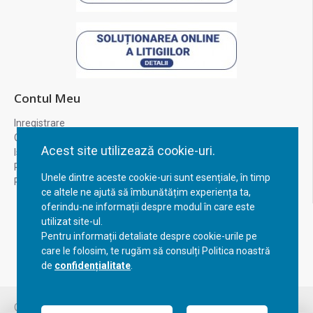
Contul Meu
Inregistrare
Contul meu
Acest site utilizează cookie-uri.
Istoric comenzi
Recuperare parola
Unele dintre aceste cookie-uri sunt esențiale, în timp
Returnare produs
ce altele ne ajută să îmbunătățim experiența ta,
oferindu-ne informații despre modul în care este
utilizat site-ul.
Pentru informații detaliate despre cookie-urile pe
care le folosim, te rugăm să consulți Politica noastră
de
confidențialitate
.
FILTREAZA PRODUSELE
Copyright © 2023, BravoShop, toate drepturile rezervate!