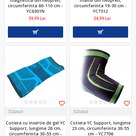
magnetica din neopren,
mainii din neopren,
circumferinta 60-110 cm -
circumferinta 19-30 cm -
YC6301N
YC7312
39,99 Lei
34,99 Lei
YCSuport
YCSuport
Cotiera cu insertie de gel YC
Cotiera YC Support, lungime
Support, lungime 26 cm,
23 cm, circumferinta 30-55
circumferinta 30-55 cm -
cm - YC7706