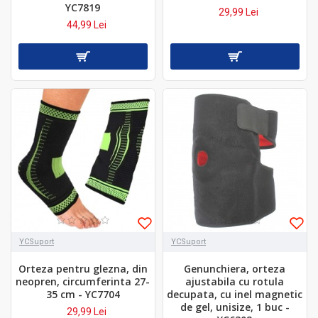
YC7819
29,99 Lei
44,99 Lei
YCSuport
YCSuport
Orteza pentru glezna, din
Genunchiera, orteza
neopren, circumferinta 27-
ajustabila cu rotula
35 cm - YC7704
decupata, cu inel magnetic
de gel, unisize, 1 buc -
29,99 Lei