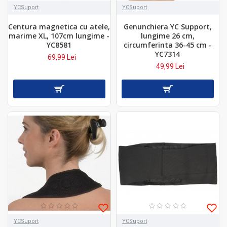
YCSuport
YCSuport
Centura magnetica cu atele,
Genunchiera YC Support,
marime XL, 107cm lungime -
lungime 26 cm,
YC8581
circumferinta 36-45 cm -
YC7314
69,99 Lei
49,99 Lei
YCSuport
YCSuport