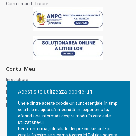
Cum comand - Livrare
Contul Meu
Inregistrare
Contul meu
Acest site utilizează cookie-uri.
Istoric comenzi
Recuperare parola
Unele dintre aceste cookie-uri sunt esențiale, în timp
Returnare produs
ce altele ne ajută să îmbunătățim experiența ta,
oferindu-ne informații despre modul în care este
utilizat site-ul.
Pentru informații detaliate despre cookie-urile pe
care le folosim, te rugăm să consulți Politica noastră