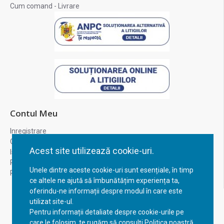
Cum comand - Livrare
Contul Meu
Inregistrare
Contul meu
Acest site utilizează cookie-uri.
Istoric comenzi
Recuperare parola
Unele dintre aceste cookie-uri sunt esențiale, în timp
Returnare produs
ce altele ne ajută să îmbunătățim experiența ta,
oferindu-ne informații despre modul în care este
utilizat site-ul.
Pentru informații detaliate despre cookie-urile pe
care le folosim, te rugăm să consulți Politica noastră