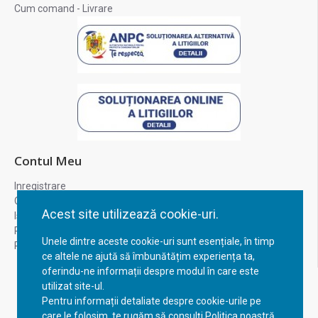
Cum comand - Livrare
Contul Meu
Inregistrare
Contul meu
Acest site utilizează cookie-uri.
Istoric comenzi
Recuperare parola
Unele dintre aceste cookie-uri sunt esențiale, în timp
Returnare produs
ce altele ne ajută să îmbunătățim experiența ta,
oferindu-ne informații despre modul în care este
utilizat site-ul.
Pentru informații detaliate despre cookie-urile pe
care le folosim, te rugăm să consulți Politica noastră