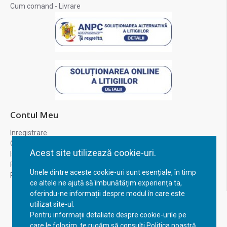
Cum comand - Livrare
Contul Meu
Inregistrare
Contul meu
Acest site utilizează cookie-uri.
Istoric comenzi
Recuperare parola
Unele dintre aceste cookie-uri sunt esențiale, în timp
Returnare produs
ce altele ne ajută să îmbunătățim experiența ta,
oferindu-ne informații despre modul în care este
utilizat site-ul.
Pentru informații detaliate despre cookie-urile pe
care le folosim, te rugăm să consulți Politica noastră