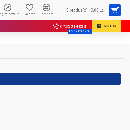
0 produs(e) - 0,00 Lei
registreaza-te
Favorite
Compara
0735214833
AJUTOR
L-V:09:00-17:00