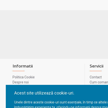
Informatii
Servicii
Politica Cookie
Contact
Despre noi
Cum comand
Termeni si conditii
Metode de p
Confidentialitate
Harta site-u
Acest site utilizează cookie-uri.
Prelucrarea datelor cu caracter personal
ODR
Unele dintre aceste cookie-uri sunt esențiale, în timp ce altele
GDPR - Datele tale
ANPC
îmbunătățim experiența ta, oferindu-ne informații despre mod
ANPC - SAL