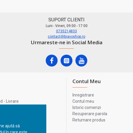
SUPORT CLIENTI
Luni - Vineri, 09:00 - 17:00
0735214833
contact@bravoshop.ro
Urmareste-ne in Social Media
Contul Meu
Inregistrare
 - Livrare
Contul meu
lata
Istoric comenzi
lui
Recuperare parola
Returnare produs
 ne ajută să
ul în care este