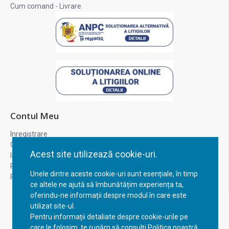
Cum comand - Livrare
Contul Meu
Inregistrare
Contul meu
Acest site utilizează cookie-uri.
Istoric comenzi
Recuperare parola
Unele dintre aceste cookie-uri sunt esențiale, în timp
Returnare produs
ce altele ne ajută să îmbunătățim experiența ta,
oferindu-ne informații despre modul în care este
utilizat site-ul.
Pentru informații detaliate despre cookie-urile pe
care le folosim, te rugăm să consulți Politica noastră