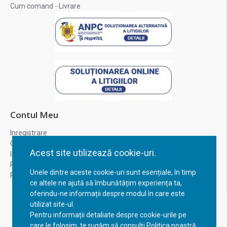
Cum comand - Livrare
Contul Meu
Inregistrare
Contul meu
Acest site utilizează cookie-uri.
Istoric comenzi
Recuperare parola
Unele dintre aceste cookie-uri sunt esențiale, în timp
Returnare produs
ce altele ne ajută să îmbunătățim experiența ta,
oferindu-ne informații despre modul în care este
utilizat site-ul.
Pentru informații detaliate despre cookie-urile pe
care le folosim, te rugăm să consulți Politica noastră