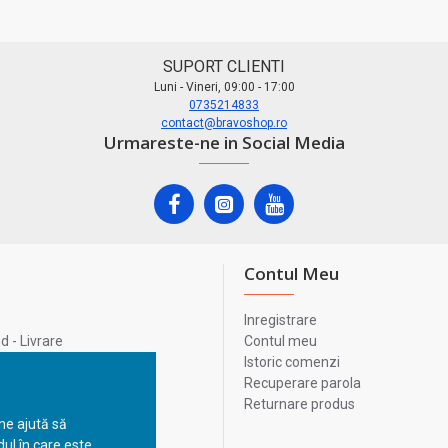
SUPORT CLIENTI
Luni - Vineri, 09:00 - 17:00
0735214833
contact@bravoshop.ro
Urmareste-ne in Social Media
Contul Meu
Inregistrare
 - Livrare
Contul meu
lata
Istoric comenzi
lui
Recuperare parola
Returnare produs
 ne ajută să
ul în care este