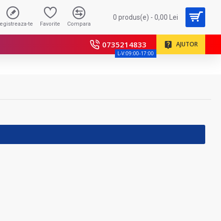
0 produs(e) - 0,00 Lei
registreaza-te
Favorite
Compara
0735214833
AJUTOR
L-V:09:00-17:00