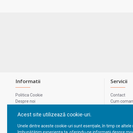
Informatii
Servicii
Politica Cookie
Contact
Despre noi
Cum comand
Termeni si conditii
Metode de p
Confidentialitate
Harta site-u
Acest site utilizează cookie-uri.
Prelucrarea datelor cu caracter personal
ODR
Unele dintre aceste cookie-uri sunt esențiale, în timp ce altele
GDPR - Datele tale
ANPC
îmbunătățim experiența ta, oferindu-ne informații despre mod
ANPC - SAL