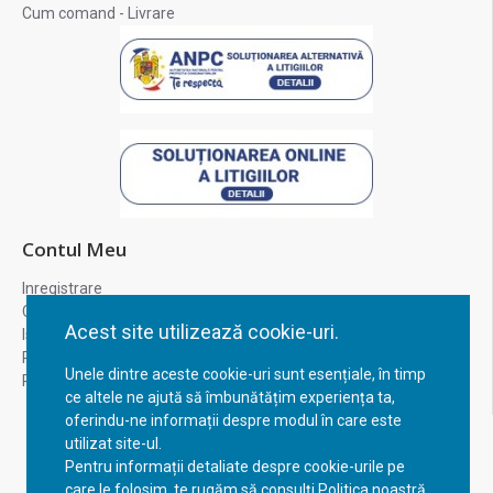
Cum comand - Livrare
Contul Meu
Inregistrare
Contul meu
Acest site utilizează cookie-uri.
Istoric comenzi
Recuperare parola
Unele dintre aceste cookie-uri sunt esențiale, în timp
Returnare produs
ce altele ne ajută să îmbunătățim experiența ta,
oferindu-ne informații despre modul în care este
utilizat site-ul.
Pentru informații detaliate despre cookie-urile pe
care le folosim, te rugăm să consulți Politica noastră