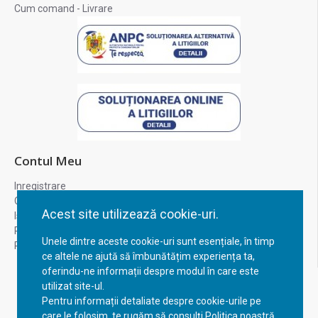
Cum comand - Livrare
Contul Meu
Inregistrare
Contul meu
Acest site utilizează cookie-uri.
Istoric comenzi
Recuperare parola
Unele dintre aceste cookie-uri sunt esențiale, în timp
Returnare produs
ce altele ne ajută să îmbunătățim experiența ta,
oferindu-ne informații despre modul în care este
utilizat site-ul.
Pentru informații detaliate despre cookie-urile pe
care le folosim, te rugăm să consulți Politica noastră