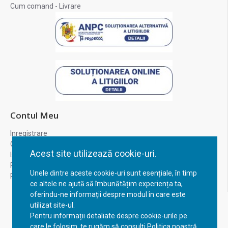
Cum comand - Livrare
Contul Meu
Inregistrare
Contul meu
Acest site utilizează cookie-uri.
Istoric comenzi
Recuperare parola
Unele dintre aceste cookie-uri sunt esențiale, în timp
Returnare produs
ce altele ne ajută să îmbunătățim experiența ta,
oferindu-ne informații despre modul în care este
utilizat site-ul.
Pentru informații detaliate despre cookie-urile pe
care le folosim, te rugăm să consulți Politica noastră